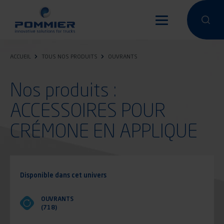
Aller
au
Effectuer 
Effec
contenu
principal
ACCUEIL
TOUS NOS PRODUITS
OUVRANTS
Nos produits :
ACCESSOIRES POUR
CRÉMONE EN APPLIQUE
Disponible dans cet univers
OUVRANTS
(718)