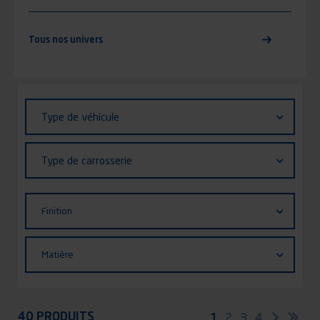
Tous nos univers
Identifiant (ID)
Type
Type de véhicule
de
véhicule
Type
Type de carrosserie
de
carrosserie
Finition
Finition
Matière
Matière
Appliquer
40 PRODUITS
Pagination
Page
1
Page
2
Page
3
Page
4
Page
Der