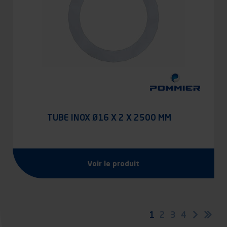
TUBE INOX Ø16 X 2 X 2500 MM
Voir le produit
Pagination
Page
1
Page
2
Page
3
Page
4
Page
Der
suivan
pag
courante