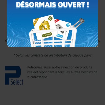
À nos 5 univers produits conçus par nos bureaux d’études et
fabriqués par nos usines, nous ajoutons dans notre catalogue
des accessoires sous-châssis d’autres marques premium, triées
sur le volet*.
* Selon les contrats de distribution de chaque pays.
Retrouvez aussi notre sélection de produits
Pselect répondant à tous les autres besoins de
la carrosserie.