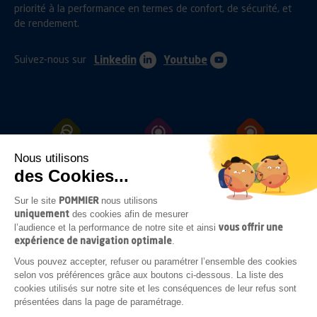
priorité à la performance en termes de confort, de sécurité, et
de rendement.
Suivez-nous sur
Linkedin
Youtube
Nous utilisons
ATTELAGES
PROTECTIONS
FIXATIONS
des Cookies...
POMMIER
Sur le site
nous utilisons
uniquement
des cookies afin de mesurer
OUVRANTS
ECLAIRAGES
ACCESSOIRES
vous offrir une
l’audience et la performance de notre site et ainsi
SOUS-CHASSIS
expérience de navigation optimale
.
Vous pouvez accepter, refuser ou paramétrer l’ensemble des cookies
selon vos préférences grâce aux boutons ci-dessous. La liste des
cookies utilisés sur notre site et les conséquences de leur refus sont
COMPLÉMENTS
présentées dans la page de paramétrage.
CARROSSERIE