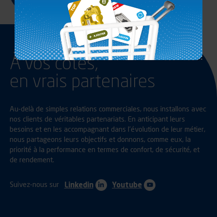
À vos côtés,
en vrais partenaires
Au-delà de simples relations commerciales, nous installons avec
nos clients de véritables partenariats. En anticipant leurs
besoins et en les accompagnant dans l’évolution de leur métier,
nous partageons leurs objectifs et donnons, comme eux, la
priorité à la performance en termes de confort, de sécurité, et
de rendement.
Suivez-nous sur
Linkedin
Youtube