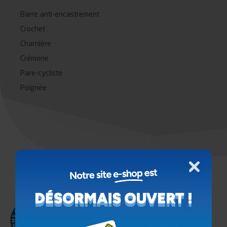
Barre anti-encastrement
Crochet
Charnière
Crémone
Pare-cycliste
Poignée
Fermer