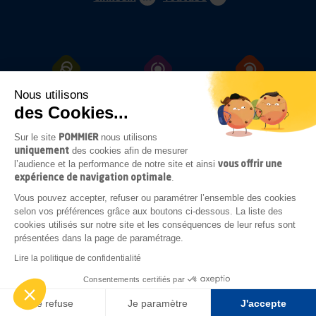
Nous utilisons
ATTELAGES
PROTECTIONS
FIXATIONS
des Cookies...
POMMIER
Sur le site
nous utilisons
uniquement
des cookies afin de mesurer
OUVRANTS
ECLAIRAGES
ACCESSOIRES
vous offrir une
l’audience et la performance de notre site et ainsi
SOUS-CHASSIS
expérience de navigation optimale
.
Vous pouvez accepter, refuser ou paramétrer l’ensemble des cookies
selon vos préférences grâce aux boutons ci-dessous. La liste des
cookies utilisés sur notre site et les conséquences de leur refus sont
COMPLÉMENTS
présentées dans la page de paramétrage.
CARROSSERIE
Lire la politique de confidentialité
Consentements certifiés par
Mentions légales
CGV
CGA
Réalisé par
GINGERMINDS
Je refuse
Je paramètre
J'accepte