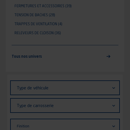
FERMETURES ET ACCESSOIRES
(39)
TENSION DE BACHES
(28)
TRAPPES DE VENTILATION
(4)
RELEVEURS DE CLOISON
(36)
Tous nos univers
Identifiant (ID)
Type
Type de véhicule
de
véhicule
Type
Type de carrosserie
de
carrosserie
Finition
Finition