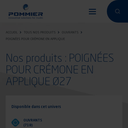
Aller
au
Effectuer 
Effec
contenu
principal
ACCUEIL
TOUS NOS PRODUITS
OUVRANTS
POIGNÉES POUR CRÉMONE EN APPLIQUE
Nos produits : POIGNÉES
POUR CRÉMONE EN
APPLIQUE Ø27
Disponible dans cet univers
OUVRANTS
(718)