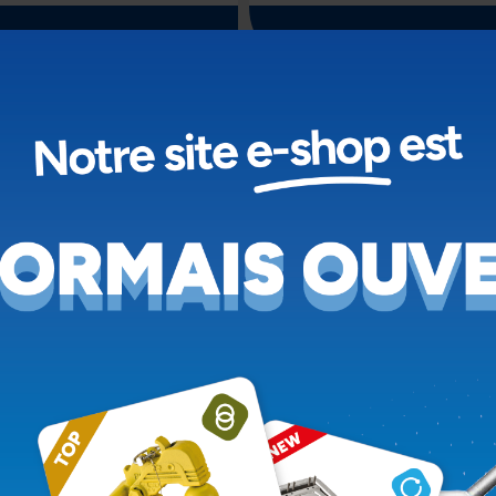
Voir le produit
Voir le produit
TENDEUR DE BÂCHE
CLÉ ACIER ZINGUÉ
RRÉ DE 12, À CLIQUET
BICHROMATÉ, POUR
TENDEUR