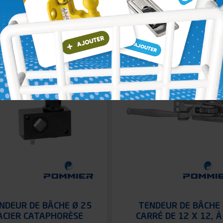
Voir le produit
Voir le produit
NDEUR DE BÂCHE Ø 25
TENDEUR DE BÂCHE
ACIER CATAPHORÈSE
CARRÉ DE 12 X 12, À