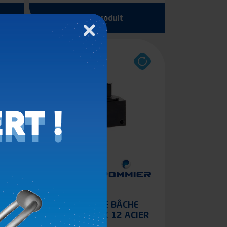
Voir le produit
Fermer
TENDEUR DE BÂCHE
CARRÉ DE 12 X 12 ACIER
CATAPHORÈSE