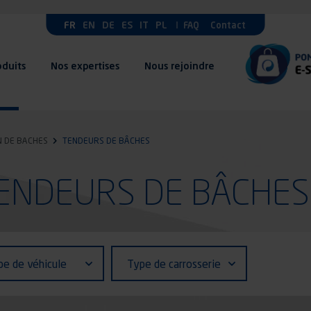
FR
EN
DE
ES
IT
PL
FAQ
Contact
oduits
Nos expertises
Nous rejoindre
N DE BACHES
TENDEURS DE BÂCHES
 TENDEURS DE BÂCHES
fiant (ID)
Type
pe de véhicule
Type de carrosserie
de
ule
carrosserie