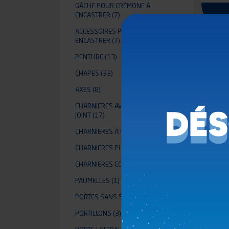
GÂCHE POUR CRÉMONE À
ENCASTRER
(7)
ACCESSOIRES POUR CRÉMONE À
ENCASTRER
(7)
PENTURE
(13)
CHAPES
(33)
AXES
(8)
CHARNIERES AVEC PASSAGE DE
JOINT
(17)
CHARNIERES A ENCASTRER
(3)
CHARNIERES PLANES
(46)
CHARNIERES CONTINUE
(11)
PAUMELLES
(1)
PORTES SANS SAILLIE ACC
(24)
PORTILLONS
(3)
CA