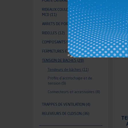
PORTE LATERALE
(1)
RIDEAUX COULISSANTS ALUMINIUM
MCD
(11)
ARRETS DE PORTES
(49)
RIDELLES
(12)
COMPOSANTS DE RIDELLES
(92)
FERMETURES ET ACCESSOIRES
(39)
TENSION DE BACHES
(28)
Tendeurs de bâches
(11)
Profils d'accrrochage et de
tension
(9)
Connecteurs et accessoires
(8)
TRAPPES DE VENTILATION
(4)
RELEVEURS DE CLOISON
(36)
TE