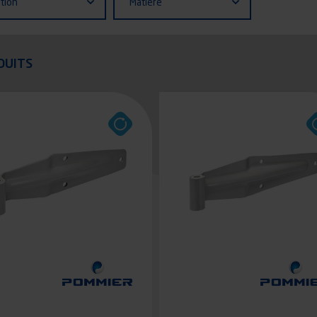
ition
Matière
quer
DUITS