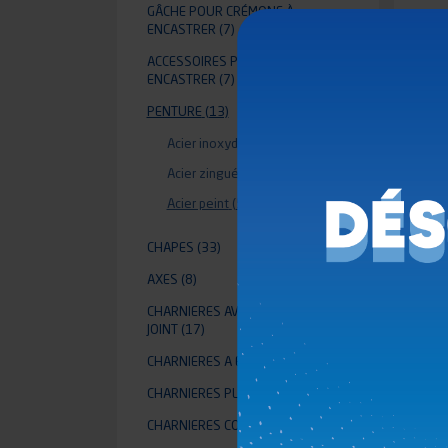
GÂCHE POUR CRÉMONE À
ENCASTRER
(7)
ACCESSOIRES POUR CRÉMONE À
ENCASTRER
(7)
PENTURE
(13)
Acier inoxydable
(5)
Acier zingué
(3)
Acier peint
(5)
CHAPES
(33)
AXES
(8)
CHARNIERES AVEC PASSAGE DE
JOINT
(17)
CHARNIERES A ENCASTRER
(3)
CHARNIERES PLANES
(46)
CHARNIERES CONTINUE
(11)