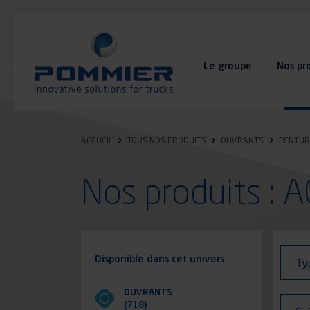
Aller
au
contenu
principal
Le groupe
Nos pr
FAQ
Contact
ACCUEIL
TOUS NOS PRODUITS
OUVRANTS
PENTUR
Nos produits : 
Identi
Type
Disponible dans cet univers
Ty
de
véhic
OUVRANTS
Finit
(718)