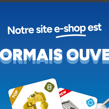
PENTURE ACIER AVEC
PENTURE ACIER HAUT
DOUILLE NYLON
RÉSISTANCE, AVEC
DOUILLE NYLON, ÉP
Voir le produit
Voir le produit