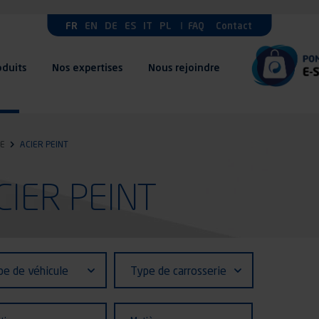
FR
EN
DE
ES
IT
PL
FAQ
Contact
oduits
Nos expertises
Nous rejoindre
E
ACIER PEINT
ACIER PEINT
fiant (ID)
Type
pe de véhicule
Type de carrosserie
de
ule
carrosserie
ion
Matière