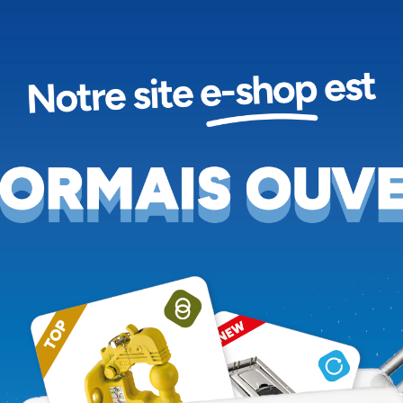
E INOX FILETÉ À TÊTE
ECROU FREIN HM10
EXAGONALE HK HM10-
180
Voir le produit
Voir le produit