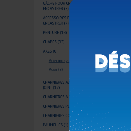
GÂCHE POUR CRÉMONE À
AX
ENCASTRER
(7)
H
ACCESSOIRES POUR CRÉMONE À
ENCASTRER
(7)
PENTURE
(13)
CHAPES
(33)
AXES
(8)
Acier inoxydable
(5)
Acier
(3)
CHARNIERES AVEC PASSAGE DE
JOINT
(17)
CHARNIERES A ENCASTRER
(3)
CHARNIERES PLANES
(46)
CHARNIERES CONTINUE
(11)
PAUMELLES
(1)