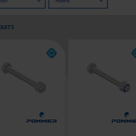
ition
Matière
quer
DUITS