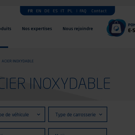
FR
EN
DE
ES
IT
PL
FAQ
Contact
oduits
Nos expertises
Nous rejoindre
ACIER INOXYDABLE
 ACIER INOXYDABLE
fiant (ID)
Type
pe de véhicule
Type de carrosserie
de
ule
carrosserie
ion
Matière