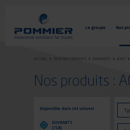
Aller
au
contenu
principal
Le groupe
Nos pr
FAQ
Contact
ACCUEIL
TOUS NOS PRODUITS
OUVRANTS
AXES
Nos produits :
Identi
Type
Disponible dans cet univers
Ty
de
véhic
OUVRANTS
Finit
(718)