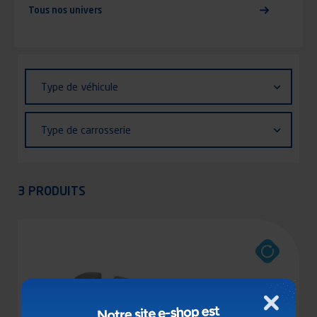
Tous nos univers
Identifiant (ID)
Type
Type de véhicule
de
véhicule
Type
Type de carrosserie
de
carrosserie
Appliquer
3 PRODUITS
Fermer