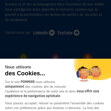
besoins et en les accompagnant dans l’évolution de leur métier,
nous partageons leurs objectifs et donnons, comme eux, la
priorité à la performance en termes de confort, de sécurité, et
de rendement.
Suivez-nous sur
Linkedin
Youtube
Nous utilisons
ATTELAGES
PROTECTIONS
FIXATIONS
des Cookies...
POMMIER
Sur le site
nous utilisons
uniquement
des cookies afin de mesurer
OUVRANTS
ECLAIRAGES
ACCESSOIRES
vous offrir une
l’audience et la performance de notre site et ainsi
SOUS-CHASSIS
expérience de navigation optimale
.
Vous pouvez accepter, refuser ou paramétrer l’ensemble des cookies
selon vos préférences grâce aux boutons ci-dessous. La liste des