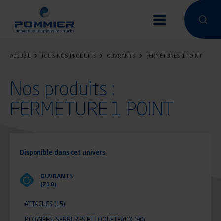
Aller
au
Effectuer 
Effec
contenu
principal
ACCUEIL
TOUS NOS PRODUITS
OUVRANTS
FERMETURES 1 POINT
Nos produits :
FERMETURE 1 POINT
Disponible dans cet univers
OUVRANTS
(718)
ATTACHES
(15)
POIGNÉES, SERRURES ET LOQUETEAUX
(90)