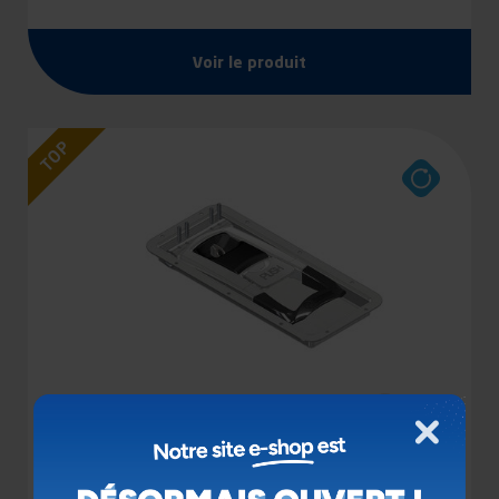
Voir le produit
TOP
Fermer
POIGNÉE FURGOCAR TORSEO Ø16 SH-RPL/P