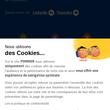
Suivez-nous sur
Linkedin
Youtube
Nous utilisons
ATTELAGES
PROTECTIONS
FIXATIONS
des Cookies...
POMMIER
Sur le site
nous utilisons
uniquement
des cookies afin de mesurer
OUVRANTS
ECLAIRAGES
ACCESSOIRES
vous offrir une
l’audience et la performance de notre site et ainsi
SOUS-CHASSIS
expérience de navigation optimale
.
Vous pouvez accepter, refuser ou paramétrer l’ensemble des cookies
selon vos préférences grâce aux boutons ci-dessous. La liste des
cookies utilisés sur notre site et les conséquences de leur refus sont
COMPLÉMENTS
présentées dans la page de paramétrage.
CARROSSERIE
Lire la politique de confidentialité