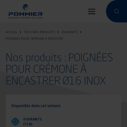
Aller
au
Effectuer 
Effec
contenu
principal
ACCUEIL
TOUS NOS PRODUITS
OUVRANTS
POIGNEES POUR CREMONE A ENCASTRE
Nos produits : POIGNÉES
POUR CRÉMONE À
ENCASTRER Ø16 INOX
Disponible dans cet univers
OUVRANTS
(718)