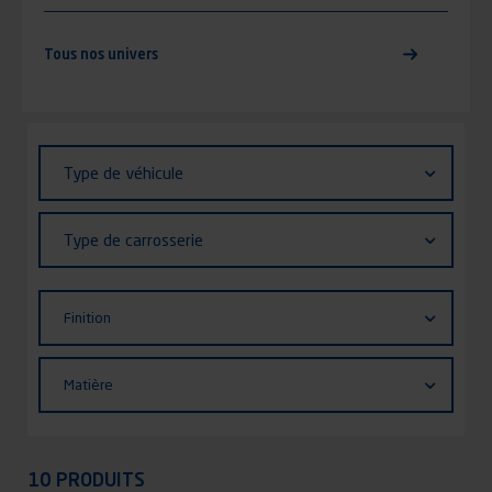
Tous nos univers
Identifiant (ID)
Type
Type de véhicule
de
véhicule
Type
Type de carrosserie
de
carrosserie
Finition
Finition
Matière
Matière
Appliquer
10 PRODUITS