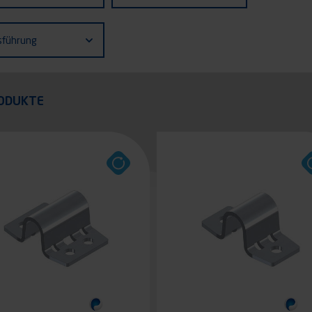
zeugs
ührung
sführung
quer
ODUKTE