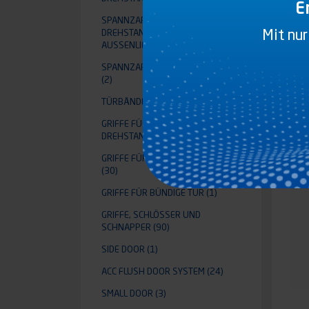
E
SPANNZAPFEN FÜR
Mit nur
DREHSTANGENVERSCHLUSS
AUSSENLIEGEND
(5)
R
SPANNZAPFEN FÜR BÜNDIGE TÜR
(2)
TÜRBÄNDER
(13)
GRIFFE FÜR EINBAU-
DREHSTANGENVERSCHLUSS
(10)
GRIFFE FÜR STANGEN AUFLIEGEND
(30)
GRIFFE FÜR BÜNDIGE TÜR
(1)
GRIFFE, SCHLÖSSER UND
SCHNAPPER
(90)
SIDE DOOR
(1)
ACC FLUSH DOOR SYSTEM
(24)
SMALL DOOR
(3)