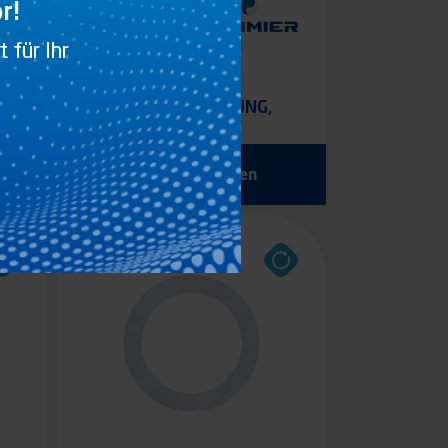
r!
 für Ihr
KLEINE
STANGENFÜHRUNG,
 5
OBERER TEIL, Ø16 LÄNGE
32 MM
Produkt anzeigen