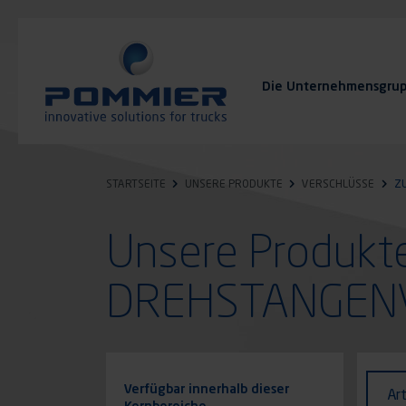
Direkt
zum
Inhalt
Die Unternehmensgru
FAQ
Kontakt
STARTSEITE
UNSERE PRODUKTE
VERSCHLÜSSE
Z
Unsere Produk
DREHSTANGEN
Identi
Art
Verfügbar innerhalb dieser
Ar
des
Kernbereiche