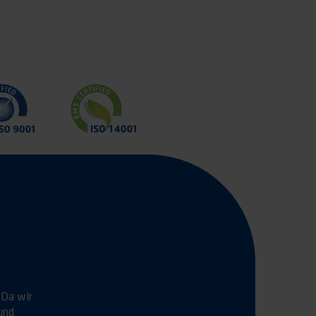
 Da wir
und