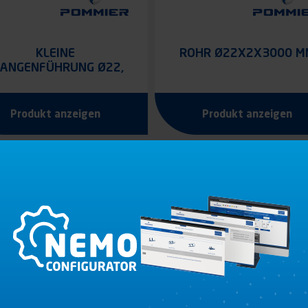
KLEINE
ROHR Ø22X2X3000 M
TANGENFÜHRUNG Ø22,
LÄNGE 30 MM
Produkt anzeigen
Produkt anzeigen