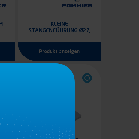
M
KLEINE
STANGENFÜHRUNG Ø27,
LÄNGE 40 MM
Produkt anzeigen