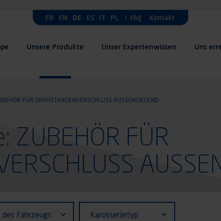
FR
EN
DE
ES
IT
PL
FAQ
Kontakt
ppe
Unsere Produkte
Unser Expertenwissen
Uns err
UBEHÖR FÜR DREHSTANGENVERSCHLUSS AUSSENLIEGEND
te: ZUBEHÖR FÜR
VERSCHLUSS AUSSEN
fiant (ID)
Karosserietyp
t des Fahrzeugs
Karosserietyp