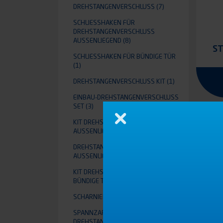
REHSTANGENVERSCHLUSS
(7)
SCHLIESSHAKEN FÜR D
REHSTANGENVERSCHLUSS A
USSENLIEGEND
(8)
S
SCHLIESSHAKEN FÜR BÜNDIGE TÜR
(1)
DREHSTANGENVERSCHLUSS KIT
(1)
EINBAU-DREHSTANGENVERSCHLUSS
SET
(3)
Schließen
KIT DREHSTANGENVERSCHLUSS A
USSENLIEGEND
(3)
DREHSTANGENVERSCHLUSS
AUSSENLIEGEND
(11)
KIT DREHSTANGENVERSCHLUSS FÜR
BÜNDIGE TÜR
(2)
SCHARNIERE
(1)
SPANNZAPFEN FÜR EINBAU-
DREHSTANGENVERSCHLUSS
(2)