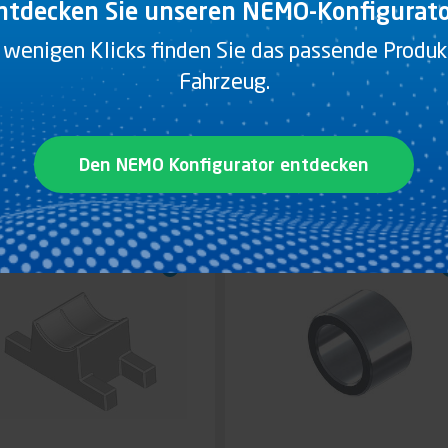
ntdecken Sie unseren NEMO-Konfigurato
 wenigen Klicks finden Sie das passende Produkt
Fahrzeug.
OHR Ø26,9X2,5X3000
GROSSE S
MM
TANGENFÜHRUNG, O
BERER TEIL, Ø16 LÄNGE
0 MM
Den NEMO Konfigurator entdecken
Produkt anzeigen
Produkt anzeigen