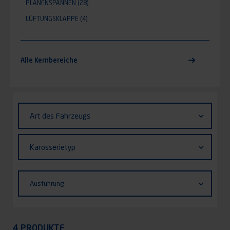
PLANENSPANNEN
(28)
LÜFTUNGSKLAPPE
(4)
Alle Kernbereiche
Identifiant (ID)
Art
Art des Fahrzeugs
des
Fahrzeugs
Karosserietyp
Karosserietyp
Ausführung
Ausführung
Appliquer
4 PRODUKTE