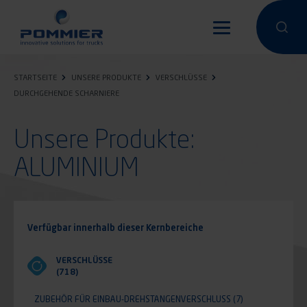
Direkt
zum
Eine Suche
Eine 
Inhalt
STARTSEITE
UNSERE PRODUKTE
VERSCHLÜSSE
DURCHGEHENDE SCHARNIERE
Unsere Produkte:
ALUMINIUM
Verfügbar innerhalb dieser Kernbereiche
VERSCHLÜSSE
(718)
ZUBEHÖR FÜR EINBAU-DREHSTANGENVERSCHLUSS
(7)