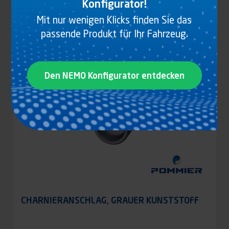
Konfigurator!
Produkt anzeigen
Mit nur wenigen Klicks finden Sie das
passende Produkt für Ihr Fahrzeug.
NEW
Den NEMO Konfigurator entdecken
CHARNIERANSCHLAG, GRAUER KUNSTSTOFF