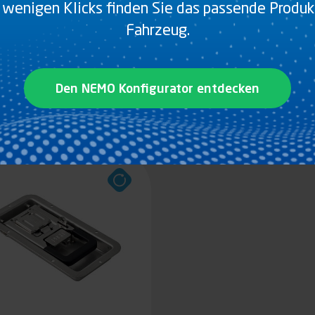
 wenigen Klicks finden Sie das passende Produkt
Fahrzeug.
RGOCAR MINI-PUSH 16
FURGOCAR MINI-PUSH 
 EINBAUVERSCHLUSS
R EINBAUVERSCHLUS
VORGESEHEN FÜR
Den NEMO Konfigurator entdecken
INNENENTRIEGELUNG
Produkt anzeigen
Produkt anzeigen