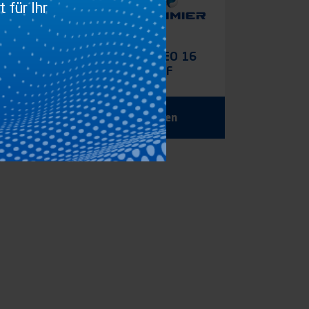
 für Ihr
16
FURGOCAR TORSEO 16
S
UL-RC/P GRIFF
EINBAUBAR
Produkt anzeigen