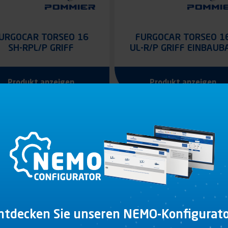
URGOCAR TORSEO 16
FURGOCAR TORSEO 1
SH-RPL/P GRIFF
UL-R/P GRIFF EINBAUB
EINBAUBAR
Produkt anzeigen
Produkt anzeigen
ntdecken Sie unseren NEMO-Konfigurato