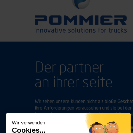
Der partner
an ihrer seite
Wir sehen unsere Kunden nicht als bloße Geschä
ihre Anforderungen voraussehen und sie bei der 
legen, ebenso wie sie, größten Wert auf Bestle
Wir verwenden
Cookies...
Folgen Sie uns auf
Linkedin
Youtube