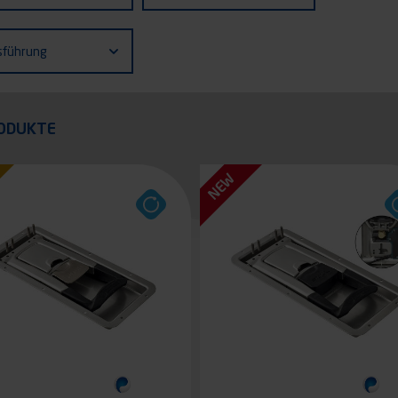
zeugs
ührung
sführung
quer
ODUKTE
NEW