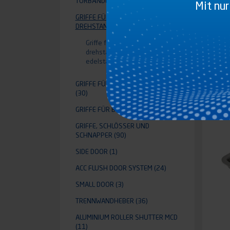
TÜRBÄNDER
(13)
Mit nur
GRIFFE FÜR EINBAU-
DREHSTANGENVERSCHLUSS
(10)
FU
Griffe für einbau-
R
drehstangenverschluß ø16
edelstahl
(10)
GRIFFE FÜR STANGEN AUFLIEGEND
(30)
GRIFFE FÜR BÜNDIGE TÜR
(1)
GRIFFE, SCHLÖSSER UND
SCHNAPPER
(90)
SIDE DOOR
(1)
ACC FLUSH DOOR SYSTEM
(24)
SMALL DOOR
(3)
TRENNWANDHEBER
(36)
ALUMINIUM ROLLER SHUTTER MCD
(11)