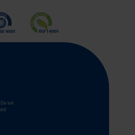
 Da wir
und