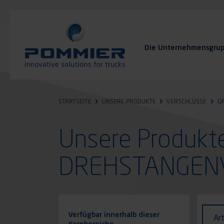
Direkt
zum
Inhalt
Die Unternehmensgru
FAQ
Kontakt
STARTSEITE
UNSERE PRODUKTE
VERSCHLÜSSE
G
Unsere Produkt
DREHSTANGEN
Identi
Art
Verfügbar innerhalb dieser
Ar
des
Kernbereiche