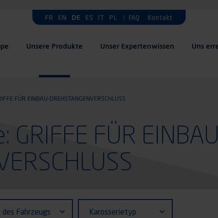
FR
EN
DE
ES
IT
PL
FAQ
Kontakt
ppe
Unsere Produkte
Unser Expertenwissen
Uns err
RIFFE FÜR EINBAU-DREHSTANGENVERSCHLUSS
e: GRIFFE FÜR EINBAU
VERSCHLUSS
fiant (ID)
Karosserietyp
t des Fahrzeugs
Karosserietyp