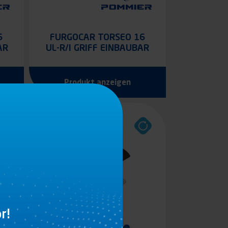
6
FURGOCAR TORSEO 16
AR
UL-R/I GRIFF EINBAUBAR
Produkt anzeigen
TOP
r!