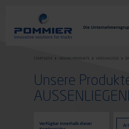
Direkt
zum
Inhalt
Die Unternehmensgru
FAQ
Kontakt
STARTSEITE
UNSERE PRODUKTE
VERSCHLÜSSE
D
Unsere Produk
AUSSENLIEGEN
Identi
Art
Verfügbar innerhalb dieser
Ar
des
Kernbereiche