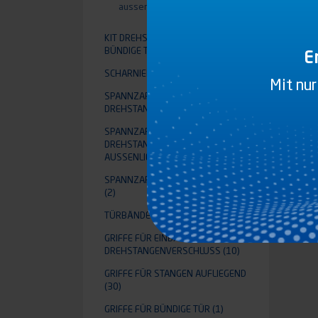
aussenliegend ø27 edelstahl
(2)
KIT DREHSTANGENVERSCHLUSS FÜR
BÜNDIGE TÜR
(2)
E
SCHARNIERE
(1)
Mit nur
SPANNZAPFEN FÜR EINBAU-
DREHSTANGENVERSCHLUSS
(2)
SPANNZAPFEN FÜR
DREHSTANGENVERSCHLUSS
AUSSENLIEGEND
(5)
SPANNZAPFEN FÜR BÜNDIGE TÜR
(2)
TÜRBÄNDER
(13)
GRIFFE FÜR EINBAU-
DREHSTANGENVERSCHLUSS
(10)
GRIFFE FÜR STANGEN AUFLIEGEND
(30)
GRIFFE FÜR BÜNDIGE TÜR
(1)