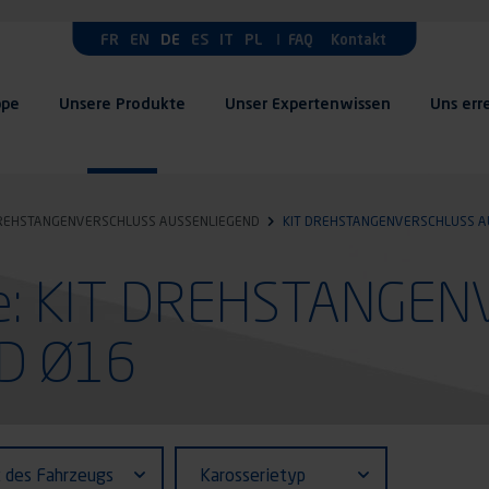
FR
EN
DE
ES
IT
PL
FAQ
Kontakt
ppe
Unsere Produkte
Unser Expertenwissen
Uns err
REHSTANGENVERSCHLUSS AUSSENLIEGEND
KIT DREHSTANGENVERSCHLUSS A
te: KIT DREHSTANGE
D Ø16
fiant (ID)
Karosserietyp
t des Fahrzeugs
Karosserietyp