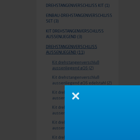
DREHSTANGENVERSCHLUSS KIT
(1)
EINBAU-DREHSTANGENVERSCHLUSS
SET
(3)
KIT DREHSTANGENVERSCHLUSS A
USSENLIEGEND
(3)
DREHSTANGENVERSCHLUSS
AUSSENLIEGEND
(11)
Kit drehstangenverschluß
aussenliegend ø16
(2)
Kit drehstangenverschluß
aussenliegend ø16 edelstahl
(2)
Kit drehstangenverschluß
aussenliegend ø22
(2)
Schließen
Kit drehstangenverschluß
aussenliegend ø22 edelstahl
(1)
Kit drehstangenverschluß
aussenliegend ø27
(2)
Kit drehstangenverschluß