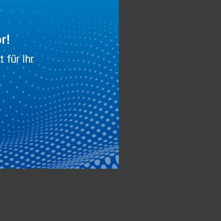
r!
 für Ihr