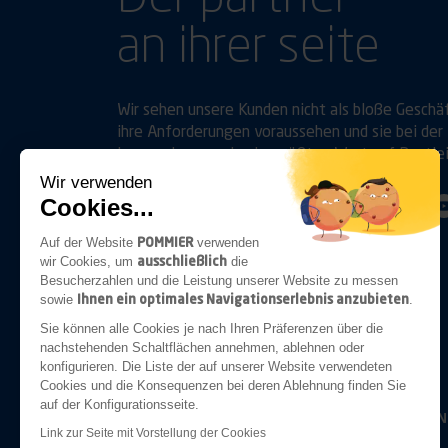
an ihrer seite
Wir sehen unsere Kunden nicht als bloße Geschä
ihre Anforderungen voraussehen und sie bei der 
legen, ebenso wie sie, größten Wert auf Bestle
Wir verwenden
Cookies...
Folgen Sie uns auf
Linkedin
Youtube
POMMIER
Auf der Website
verwenden
ausschließlich
wir Cookies, um
die
Besucherzahlen und die Leistung unserer Website zu messen
Ihnen ein optimales Navigationserlebnis anzubieten
sowie
.
ANHÄNGERKUPPLUNGEN
Sie können alle Cookies je nach Ihren Präferenzen über die
nachstehenden Schaltflächen annehmen, ablehnen oder
konfigurieren. Die Liste der auf unserer Website verwendeten
Cookies und die Konsequenzen bei deren Ablehnung finden Sie
auf der Konfigurationsseite.
BELEUCHTUN
Link zur Seite mit Vorstellung der Cookies