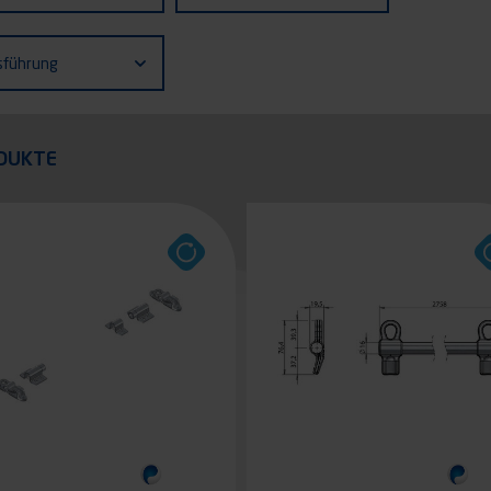
zeugs
ührung
sführung
quer
DUKTE