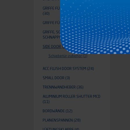
GRIFFE FÜR STANGEN AUFLIEGEND
(30)
GRIFFE FÜR BÜNDIGE TÜR
(1)
GRIFFE, SCHLÖSSER UND
SCHNAPPER
(90)
SIDE DOOR
(1)
Schiebetür-zubehör
(1)
ACC FLUSH DOOR SYSTEM
(24)
SMALL DOOR
(3)
TRENNWANDHEBER
(36)
ALUMINIUM ROLLER SHUTTER MCD
(11)
BORDWÄNDE
(12)
PLANENSPANNEN
(28)
LÜFTUNGSKLAPPE
(4)