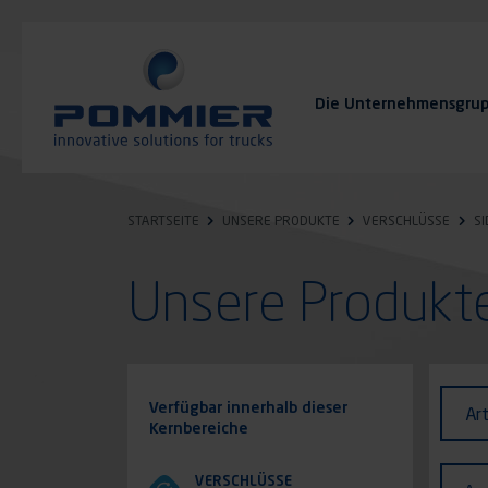
Direkt
zum
Inhalt
Die Unternehmensgru
FAQ
Kontakt
STARTSEITE
UNSERE PRODUKTE
VERSCHLÜSSE
S
Unsere Produk
Identi
Art
Verfügbar innerhalb dieser
Ar
des
Kernbereiche
Fahr
Ausf
VERSCHLÜSSE