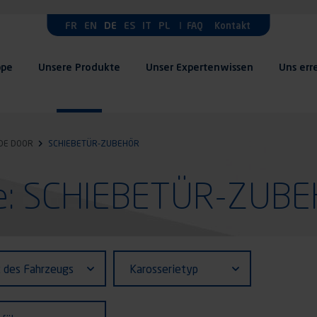
FR
EN
DE
ES
IT
PL
FAQ
Kontakt
ppe
Unsere Produkte
Unser Expertenwissen
Uns err
IDE DOOR
SCHIEBETÜR-ZUBEHÖR
te: SCHIEBETÜR-ZUB
fiant (ID)
Karosserietyp
t des Fahrzeugs
Karosserietyp
zeugs
ührung