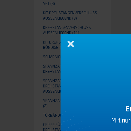
SET
(3)
KIT DREHSTANGENVERSCHLUSS A
USSENLIEGEND
(3)
DREHSTANGENVERSCHLUSS
AUSSENLIEGEND
(11)
KIT DREHSTANGENVERSCHLUSS FÜR
Schließen
BÜNDIGE TÜR
(2)
SCHARNIERE
(1)
SPANNZAPFEN FÜR EINBAU-
DREHSTANGENVERSCHLUSS
(2)
SPANNZAPFEN FÜR
DREHSTANGENVERSCHLUSS
AUSSENLIEGEND
(5)
SPANNZAPFEN FÜR BÜNDIGE TÜR
(2)
E
TÜRBÄNDER
(13)
Mit nur
GRIFFE FÜR EINBAU-
DREHSTANGENVERSCHLUSS
(10)