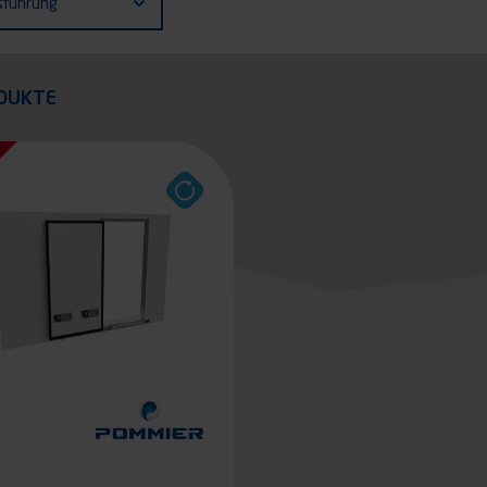
sführung
quer
DUKTE