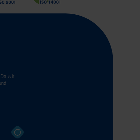
 Da wir
und