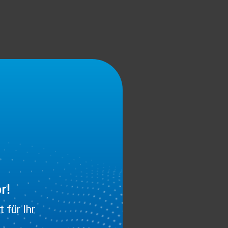
r!
 für Ihr