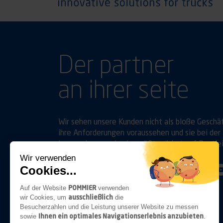
Der partner
an ihrer seite
Wir sehen unsere Kunden nicht als bloße Geschä
ihre Anforderungen voraussehen und sie bei der 
legen, ebenso wie sie, größten Wert auf Bestle
Wir verwenden
Cookies...
Folgen Sie uns auf
Linkedin
Youtube
POMMIER
Auf der Website
verwenden
ausschließlich
wir Cookies, um
die
Besucherzahlen und die Leistung unserer Website zu messen
Ihnen ein optimales Navigationserlebnis anzubieten
sowie
.