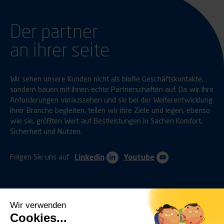
Der partner
an ihrer seite
Wir sehen unsere Kunden nicht als bloße Geschäftskontakte,
sondern bauen mit ihnen echte Partnerschaften auf. Da wir ihre
Anforderungen voraussehen und sie bei der Weiterentwicklung
ihrer Branche begleiten, teilen wir ihre Ziele und legen, ebenso
wie sie, größten Wert auf Bestleistungen in Sachen Komfort,
Sicherheit und Nutzen.
Folgen Sie uns auf
Linkedin
Youtube
Wir verwenden
Cookies...