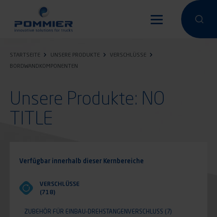
Direkt
zum
Eine Suche
Eine 
Inhalt
STARTSEITE
UNSERE PRODUKTE
VERSCHLÜSSE
BORDWANDKOMPONENTEN
Unsere Produkte: NO
TITLE
Verfügbar innerhalb dieser Kernbereiche
VERSCHLÜSSE
(718)
ZUBEHÖR FÜR EINBAU-DREHSTANGENVERSCHLUSS
(7)