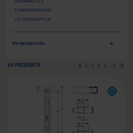
BORDWÄNDE
(12)
PLANENSPANNEN
(28)
LÜFTUNGSKLAPPE
(4)
Alle Kernbereiche
63 PRODUKTE
Identifiant (ID)
Seitennummerierung
Aktuelle
1
Seite
2
Seite
3
Seite
4
Seite
5
…
Nächst
Let
Appliquer
Seite
Sei
Seite