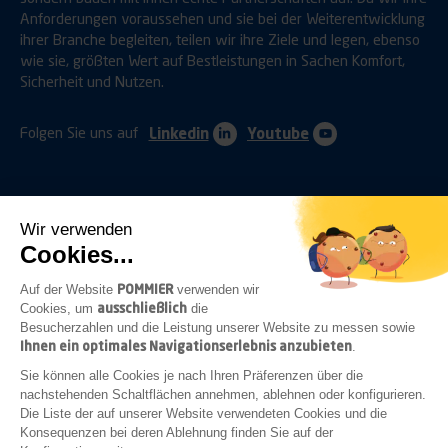
Anforderungen voraussehen und sie bei der Weiterentwicklung
ihrer Branche begleiten, teilen wir ihre Ziele und legen, ebenso
wie sie, größten Wert auf Bestleistungen in Sachen Komfort,
Sicherheit und Nutzen.
Folgen Sie uns auf
Linkedin
Youtube
Wir verwenden
Cookies...
ANHÄNGERKUPPLUNGEN
SCHUTZVORRICHTUNGEN
POMMIER
Auf der Website
verwenden wir
ausschließlich
Cookies, um
die
Besucherzahlen und die Leistung unserer Website zu messen sowie
Ihnen ein optimales Navigationserlebnis anzubieten
.
BEFESTIGUNGEN
VERSCHLÜSSE
BELEUCHTUNG
Sie können alle Cookies je nach Ihren Präferenzen über die
nachstehenden Schaltflächen annehmen, ablehnen oder konfigurieren.
Die Liste der auf unserer Website verwendeten Cookies und die
Konsequenzen bei deren Ablehnung finden Sie auf der