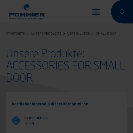
Direkt
zum
Eine Suche
Eine 
Inhalt
STARTSEITE
UNSERE PRODUKTE
VERSCHLÜSSE
SMALL DOOR
Unsere Produkte:
ACCESSORIES FOR SMALL
DOOR
Verfügbar innerhalb dieser Kernbereiche
VERSCHLÜSSE
(718)