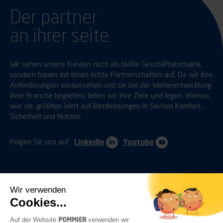
Der partner
an ihrer seite
Wir sehen unsere Kunden nicht als bloße Geschäftskontakte,
sondern bauen mit ihnen echte Partnerschaften auf. Da wir ihre
Anforderungen voraussehen und sie bei der Weiterentwicklung
ihrer Branche begleiten, teilen wir ihre Ziele und legen, ebenso
wie sie, größten Wert auf Bestleistungen in Sachen Komfort,
Sicherheit und Nutzen.
Folgen Sie uns auf
Linkedin
Youtube
Wir verwenden
Cookies...
ANHÄNGERKUPPLUNGEN
SCHUTZVORRICHTUNGEN
POMMIER
Auf der Website
verwenden wir