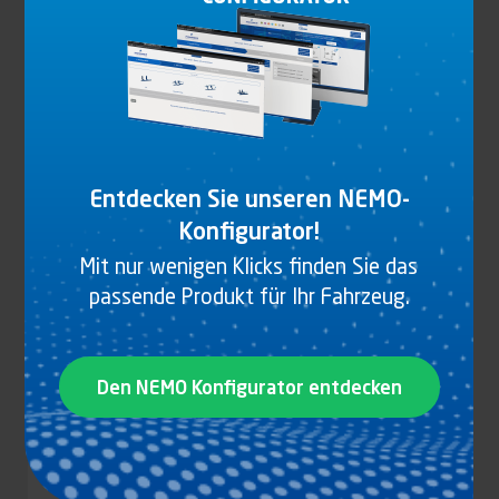
KOMPONENTEN FÜR TÜRANSCHLAG
2437828
Entdecken Sie unseren NEMO-
Konfigurator!
Produkt anzeigen
Mit nur wenigen Klicks finden Sie das
passende Produkt für Ihr Fahrzeug.
Den NEMO Konfigurator entdecken