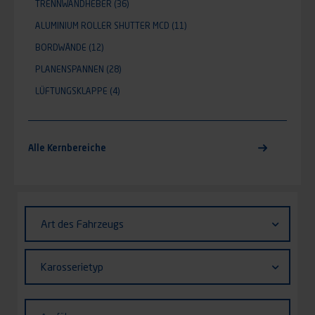
TRENNWANDHEBER
(36)
ALUMINIUM ROLLER SHUTTER MCD
(11)
BORDWÄNDE
(12)
PLANENSPANNEN
(28)
LÜFTUNGSKLAPPE
(4)
Alle Kernbereiche
Identifiant (ID)
Art
Art des Fahrzeugs
des
Fahrzeugs
Karosserietyp
Karosserietyp
Ausführung