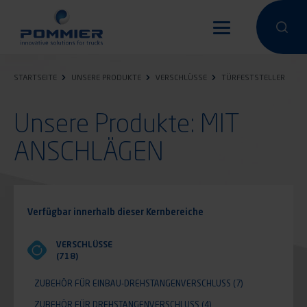
Direkt
zum
Eine Suche
Eine 
Inhalt
STARTSEITE
UNSERE PRODUKTE
VERSCHLÜSSE
TÜRFESTSTELLER
Unsere Produkte: MIT
ANSCHLÄGEN
Verfügbar innerhalb dieser Kernbereiche
VERSCHLÜSSE
(718)
ZUBEHÖR FÜR EINBAU-DREHSTANGENVERSCHLUSS
(7)
ZUBEHÖR FÜR DREHSTANGENVERSCHLUSS
(4)