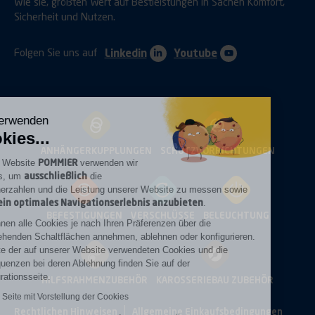
wie sie, größten Wert auf Bestleistungen in Sachen Komfort,
Sicherheit und Nutzen.
Folgen Sie uns auf
Linkedin
Youtube
Wir verwenden
Cookies...
ANHÄNGERKUPPLUNGEN
SCHUTZVORRICHTUNGEN
POMMIER
Auf der Website
verwenden wir
ausschließlich
Cookies, um
die
Besucherzahlen und die Leistung unserer Website zu messen sowie
Ihnen ein optimales Navigationserlebnis anzubieten
.
BEFESTIGUNGEN
VERSCHLÜSSE
BELEUCHTUNG
Sie können alle Cookies je nach Ihren Präferenzen über die
nachstehenden Schaltflächen annehmen, ablehnen oder konfigurieren.
Die Liste der auf unserer Website verwendeten Cookies und die
Konsequenzen bei deren Ablehnung finden Sie auf der
Konfigurationsseite.
HILFSRAHMENZUBEHÖR
KAROSSERIEBAU
ZUBEHÖR
Link zur Seite mit Vorstellung der Cookies
Rechtlichen Hinweisen
Allgemeine Einkaufsbedingungen