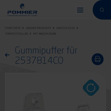
Direkt
zum
Eine Suche
Eine 
Inhalt
STARTSEITE
UNSERE PRODUKTE
VERSCHLÜSSE
TÜRFESTSTELLER
MIT ANSCHLÄGEN
Gummipuffer für
Zurück zur Produktliste
2537814CO