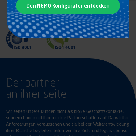
Den NEMO Konfigurator entdecken
Der partner
an ihrer seite
Wir sehen unsere Kunden nicht als bloße Geschäftskontakte,
sondern bauen mit ihnen echte Partnerschaften auf. Da wir ihre
Anforderungen voraussehen und sie bei der Weiterentwicklung
ihrer Branche begleiten, teilen wir ihre Ziele und legen, ebenso