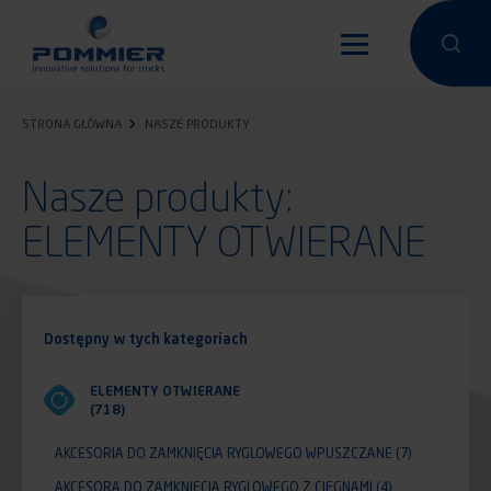
Przejdź
do
Przeprowa
Przep
treści
STRONA GŁÓWNA
NASZE PRODUKTY
Nasze produkty:
ELEMENTY OTWIERANE
Dostępny w tych kategoriach
ELEMENTY OTWIERANE
(718)
AKCESORIA DO ZAMKNIĘCIA RYGLOWEGO WPUSZCZANE
(7)
AKCESORA DO ZAMKNIĘCIA RYGLOWEGO Z CIĘGNAMI
(4)