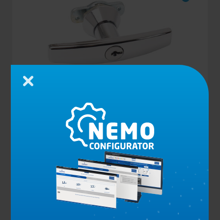
Zamknij
KLAMKA Z CHROMOWANEGO ZNALU Z
KLUCZYKIEM
Zobacz produkt