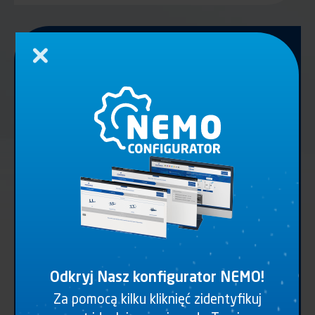
Zamknij
Nie masz jeszcze
konta?
WIELE KORZYŚCI ORAZ
SPERSONALIZOWANA STREFA
Planów
Instrukcji
Dostępność
Konfigurator
w 3D
montażu
i Cenniki
NEMO
Odkryj Nasz konfigurator NEMO!
Za pomocą kilku kliknięć zidentyfikuj