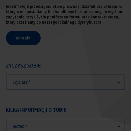
Jeżeli Twoje przedsiębiorstwo prowadzi działalność w kraju, w
którym nie posiadamy filii handlowych, zapraszamy do wysłania
zapytania przy użyciu poniższego formularza kontaktowego,
który prześlemy do naszego lokalnego dystrybutora.
Kontakt
ŻYCZYSZ SOBIE
ŻYCZYSZ SOBIE
Życzysz
Wybierz *
sobie
KILKA INFORMACJI O TOBIE
KILKA INFORMACJI O TOBIE
Jesteś
Jesteś *