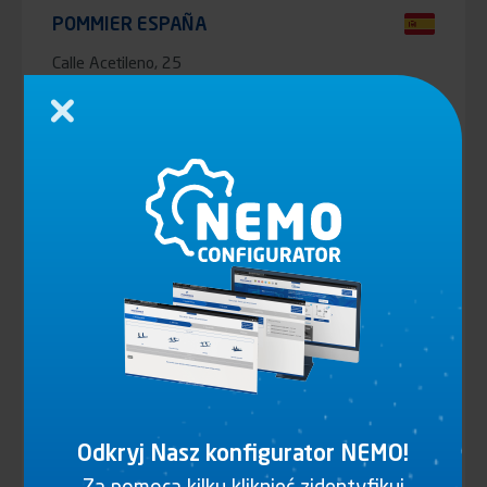
POMMIER ESPAÑA
Calle Acetileno, 25
47012 Valladolid
ESPAÑA
Zamknij
Telefon
(+34) 983 455 502
POMMIER ITALIA
Via Carlo Marx n. 67
42124 REGGIO EMILIA
ITALIA
Telefon
(+39) 0522 49 12 11
POMMIER POLSKA
ul. Dawidowska 8, Zgorzala
05-500, Piaseczno
Odkryj Nasz konfigurator NEMO!
POLSKA