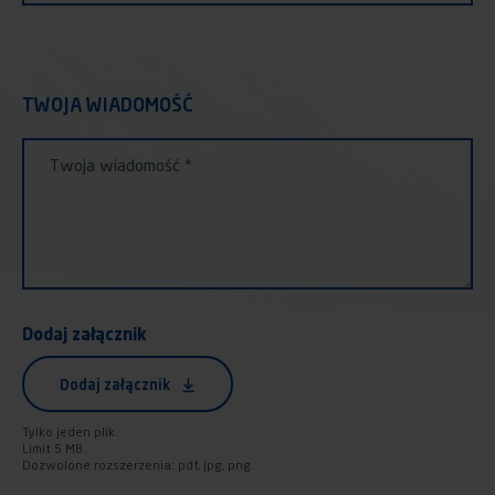
TWOJA WIADOMOŚĆ
TWOJA WIADOMOŚĆ
Twoja wiadomość
Dodaj załącznik
Dodaj załącznik
Tylko jeden plik.
Limit 5 MB.
Dozwolone rozszerzenia: pdf, jpg, png.