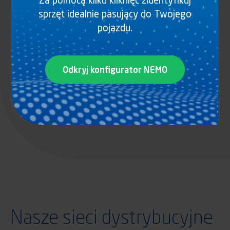
Za pomocą kilku kliknięć zidentyfikuj
Telefon
(+48) 22 330 60 60
sprzęt idealnie pasujący do Twojego
pojazdu.
POMMIER UK
Unit L, Key Industrial Park
Fernside Road
Odkryj konfigurator NEMO
WV13 3YA, Wednesfield Wolverhampton
ENGLAND
Telefon
(+44) 019 02 73 11 06
Nasze sieci dystrybucyjne