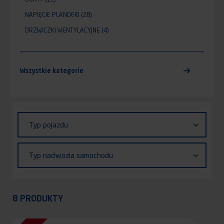
NAPIĘCIE PLANDEKI
(28)
DRZWICZKI WENTYLACYJNE
(4)
Wszystkie kategorie
Identifiant (ID)
Typ
Typ pojazdu
pojazdu
Typ
Typ nadwozia samochodu
nadwozia
samochodu
Appliquer
8 PRODUKTY