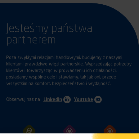
Jesteśmy państwa
partnerem
Poza zwykłymi relacjami handlowymi, budujemy z naszymi
klientami prawdziwe więzi partnerskie. Wyprzedzając potrzeby
klientów i towarzysząc w prowadzeniu ich działalności,
posiadamy wspólne cele i stawiamy, tak jak oni, przede
wszystkim na komfort, bezpieczeństwo i wydajność.
Obserwuj nas na
Linkedin
Youtube