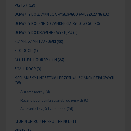
PŁETWY
(13)
UCHWYTY DO ZAMKNIĘCIA RYGLOWEGO WPUSZCZANE
(10)
UCHWYTY BOCZNE DO ZAMKNIĘCIA RYGLOWEGO
(30)
UCHWYTY DO DRZWI BEZ WYSTĘPU
(1)
KLAMKI, ZAMKI I ZASUWKI
(90)
SIDE DOOR
(1)
ACC FLUSH DOOR SYSTEM
(24)
SMALL DOOR
(3)
MECHANIZMY UNOSZENIA I PRZESUWU ŚCIANEK DZIAŁOWYCH
(36)
Automatyczny
(4)
Reczne podnosniki scianek ruchomych
(8)
Akcesoria i części zamienne
(24)
ALUMINIUM ROLLER SHUTTER MCD
(11)
BURTY
(12)