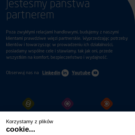
Jesteśmy państwa
partnerem
Poza zwykłymi relacjami handlowymi, budujemy z naszymi
klientami prawdziwe więzi partnerskie. Wyprzedzając potrzeby
klientów i towarzysząc w prowadzeniu ich działalności,
posiadamy wspólne cele i stawiamy, tak jak oni, przede
wszystkim na komfort, bezpieczeństwo i wydajność.
Obserwuj nas na
Linkedin
Youtube
SPRZĘGANIE
OCHRONA
MOCOWANIE
Korzystamy z plików
cookie...