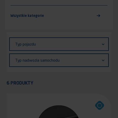
Wszystkie kategorie
Identifiant (ID)
Typ
Typ pojazdu
pojazdu
Typ
Typ nadwozia samochodu
nadwozia
samochodu
Appliquer
6 PRODUKTY