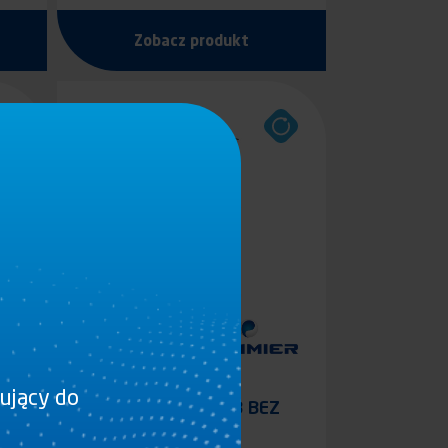
Zobacz produkt
sujący do
ŻABKA Z (*) OUB BEZ
HAKA (**)