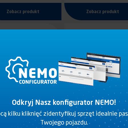
STALI NIERDZEWNEJ
Zobacz produkt
Zobacz produkt
Odkryj Nasz konfigurator NEMO!
ą kilku kliknięć zidentyfikuj sprzęt idealnie pa
ŻABKA
ŻABKA
Twojego pojazdu.