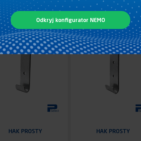
Zobacz produkt
Zobacz produkt
Odkryj konfigurator NEMO
HAK PROSTY
HAK PROSTY