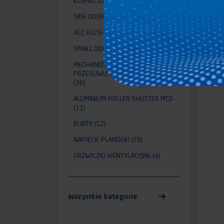
KLAMKI, ZAMKI I ZASUWKI
(90)
SIDE DOOR
(1)
ACC FLUSH DOOR SYSTEM
(24)
SMALL DOOR
(3)
MECHANIZMY UNOSZENIA I
PRZESUWU ŚCIANEK DZIAŁOWYCH
(36)
ALUMINIUM ROLLER SHUTTER MCD
(11)
BURTY
(12)
NAPIĘCIE PLANDEKI
(28)
DRZWICZKI WENTYLACYJNE
(4)
Wszystkie kategorie