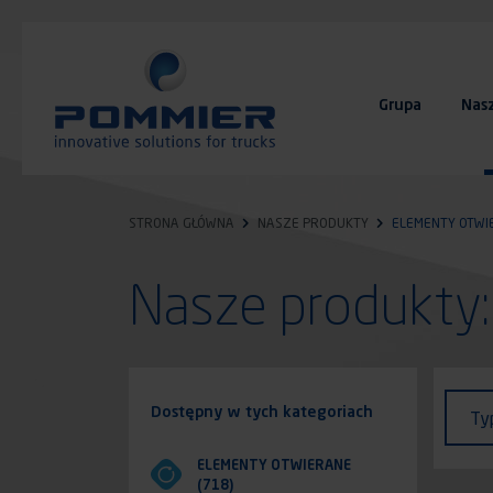
Przejdź
do
treści
Grupa
Nas
FAQ
Kontakt
STRONA GŁÓWNA
NASZE PRODUKTY
ELEMENTY OTWI
Nasze produkt
Identi
Typ
Dostępny w tych kategoriach
Ty
poja
ELEMENTY OTWIERANE
(718)