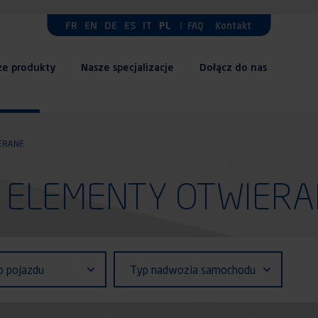
FR
EN
DE
ES
IT
PL
FAQ
Kontakt
ze produkty
Nasze specjalizacje
Dołącz do nas
ERANE
y: ELEMENTY OTWIER
fiant (ID)
Typ
p pojazdu
Typ nadwozia samochodu
zdu
nadwozia
samochodu