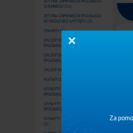
ZESTAW ZAMKNIĘCIA RYGLOWEGO
ŚCIENNEGO
(11)
ZESTAW ZAMKNIĘCIA RYGLOWEGO
DO DRZWI BEZ WYSTĘPU
(2)
ZAWIASY
(1)
ZACZEP DO ZAMKNIĘCIA
Zamknij
RYGLOWEGO WPUSZCZANY
(2)
ZACZEP DO ZAMKNIĘCIA
RYGLOWEGO ŚCIENNEGO
(5)
ZACZEP DO DRZWI BEZ WYSTĘPU
(2)
PŁETWY
(13)
UCHWYTY DO ZAMKNIĘCIA
RYGLOWEGO WPUSZCZANE
(10)
UCHWYTY BOCZNE DO ZAMKNIĘCIA
RYGLOWEGO
(30)
Za pomoc
UCHWYTY DO DRZWI BEZ WYSTĘPU
(1)