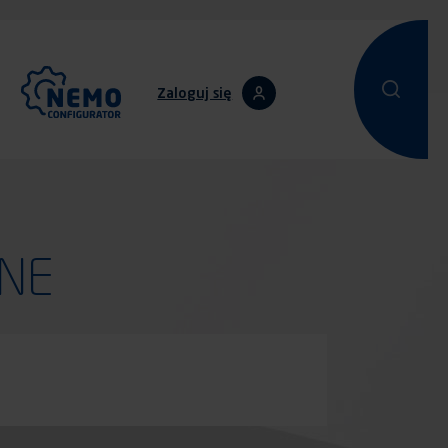
Zaloguj się
Przeprowadz
Przepro
ANE