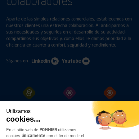
colaboradores
Aparte de las simples relaciones comerciales, establecemos con
nuestros clientes una estrecha colaboración. Al anticiparnos a
sus necesidades y seguirlos en el desarrollo de su actividad,
compartimos sus objetivos y, como ellos, le damos prioridad a la
eficiencia en cuanto a confort, seguridad y rendimiento.
Síganos en
Linkedin
Youtube
ENGANCHES
PROTECCIÓN
FIJACIÓN
Utilizamos
cookies...
POMMIER
En el sitio web de
utilizamos
CERRAMIENTOS
ILUMINACIÓN
ACCESORIOS
únicamente
cookies
con el fin de medir el
BAJO
CHASIS