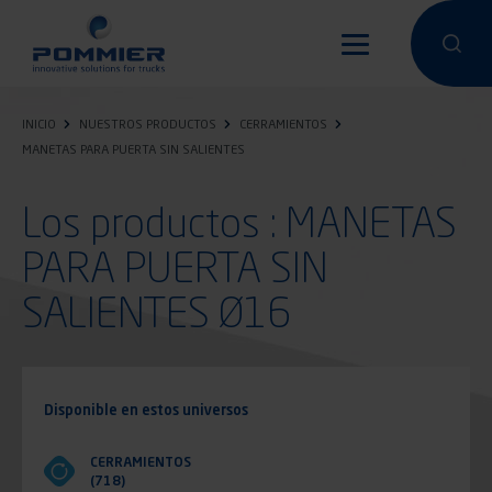
Pasar
al
Hacer una 
Hacer
contenido
principal
INICIO
NUESTROS PRODUCTOS
CERRAMIENTOS
MANETAS PARA PUERTA SIN SALIENTES
Los productos : MANETAS
PARA PUERTA SIN
SALIENTES Ø16
Disponible en estos universos
CERRAMIENTOS
(718)