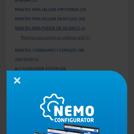
BISAGRA
(13)
MANETAS PARA FALLEBA EMPOTRADA
(10)
MANETAS PARA FALLEBA EN APLIQUE
(30)
MANETAS PARA PUERTA SIN SALIENTES
(1)
Manetas para puerta sin salientes ø16
(1)
MANETAS, CERRADURAS Y CERROJOS
(90)
SIDE DOOR
(1)
ACC FLUSH DOOR SYSTEM
(24)
SMALL DOOR
(3)
Cerrar
ELEVADORES DE MAMPARA
(36)
ALUMINIUM ROLLER SHUTTER MCD
(11)
CARTOLAS
(12)
TENSORES DE TOLDO
(28)
TRAMPILLAS DE VENTILACION
(4)