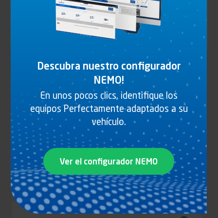
Todos nuestros universos
Descubra nuestro configurador
Identifiant (ID)
Tipo
Tipo de vehículo
NEMO!
de
vehículo
En unos pocos clics, identifique los
Tipo
Tipo de carrocería
equipos Perfectamente adaptados a su
de
carrocería
vehículo.
Acabado
Acabado
Ver el configurador NEMO
Appliquer
1 PRODUCTO