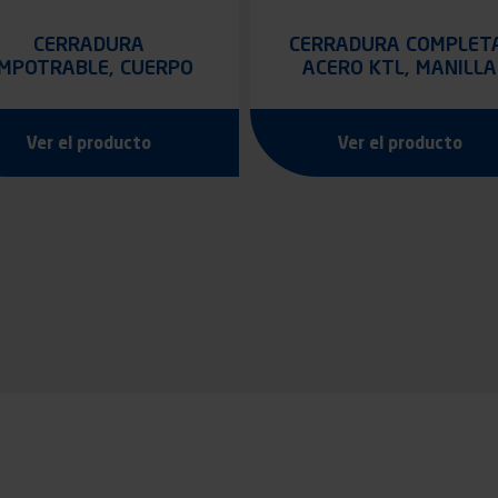
CERRADURA
CERRADURA COMPLET
MPOTRABLE, CUERPO
ACERO KTL, MANILLA
ZAMAC EPOXI GRIS
ZAMAK Y TAPA PLÁSTI
Ver el producto
Ver el producto
ción