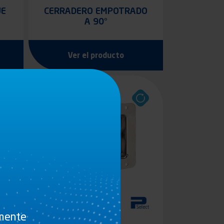
UE
CERRADERO EMPOTRADO
A 90°
Ver el producto
amente