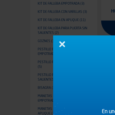
KIT DE FALLEBA EMPOTRADA
(3)
H
KIT DE FALLEBA CON VARILLAS
(3)
KIT DE FALLEBA EN APLIQUE
(11)
KIT DE FALLEBA PARA PUERTA SIN
SALIENTES
(2)
GOZNES
(1)
Cerrar
PESTILLO PARA FALLEBA
EMPOTRADA
(2)
PESTILLO PARA FALLEBA EN APLIQUE
(5)
PESTILLO PARA PUERTA SIN
SALIENTES
(2)
BISAGRA
(13)
MANETAS PARA FALLEBA
EMPOTRADA
(10)
MANETAS PARA FALLEBA EN
En un
APLIQUE
(30)