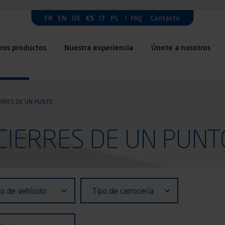
FR
EN
DE
ES
IT
PL
FAQ
Contacto
ros productos
Nuestra experiencia
Únete a nosotros
ERRES DE UN PUNTO
: CIERRES DE UN PUNT
fiant (ID)
Tipo
o de vehículo
Tipo de carrocería
de
ulo
carrocería
ado