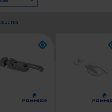
abado
quer
ODUCTOS