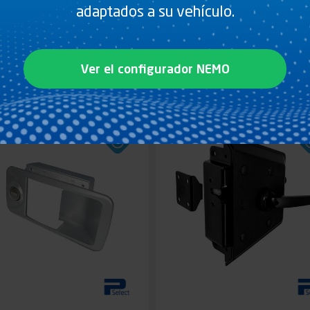
adaptados a su vehículo.
RRADERO EMPOTRADO
ICE CREAM - CIERRE
A 110°
HELADERO EMPOTRAD
Ver el configurador NEMO
Ver el producto
Ver el producto