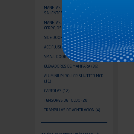
MANETAS PARA PUERTA SIN
CE
SALIENTES
(1)
MANETAS, CERRADURAS Y
CERROJOS
(90)
SIDE DOOR
(1)
ACC FLUSH DOOR SYSTEM
(24)
SMALL DOOR
(3)
ELEVADORES DE MAMPARA
(36)
ALUMINIUM ROLLER SHUTTER MCD
(11)
CARTOLAS
(12)
TENSORES DE TOLDO
(28)
TRAMPILLAS DE VENTILACION
(4)