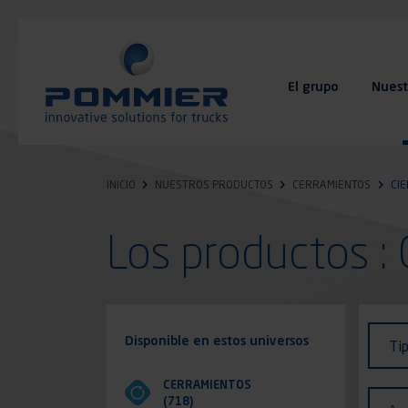
Pasar
al
contenido
principal
El grupo
Nuest
FAQ
Contacto
INICIO
NUESTROS PRODUCTOS
CERRAMIENTOS
CI
Los productos 
Identi
Tipo
Disponible en estos universos
Tip
de
vehíc
CERRAMIENTOS
Acab
(718)