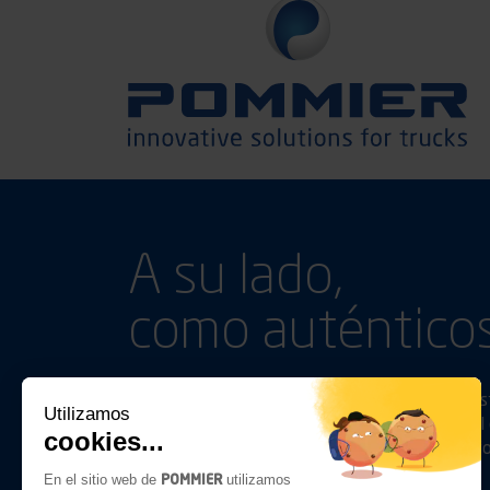
A su lado,
como auténticos
Aparte de las simples relaciones comerciales, e
Utilizamos
anticiparnos a sus necesidades y seguirlos en el 
cookies...
damos prioridad a la eficiencia en cuanto a conf
POMMIER
En el sitio web de
utilizamos