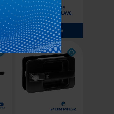
CERRADURA DE
O
MALETERO CON LLAVE,
ACERO INOXIDABLE
Ver el producto