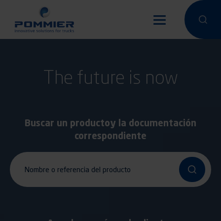
Pasar
al
Hacer una 
Hacer
contenido
principal
The future is now
Buscar un producto
y la documentación
correspondiente
Nombre o referencia del producto