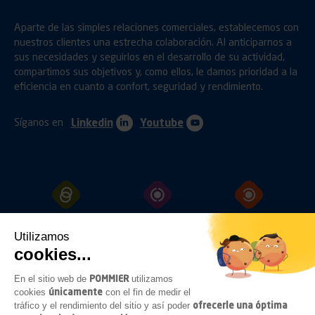
Aparte de las simples relaciones comerciales, establecemos con
nuestros clientes una estrecha colaboración. Al anticiparnos a
sus necesidades y seguirlos en el desarrollo de su actividad,
compartimos sus objetivos y, como ellos, le damos prioridad a la
eficiencia en cuanto a confort, seguridad y rendimiento.
Síganos en
Linkedin
Youtube
ENGANCHES
PROTECCIÓN
FIJACIÓN
Utilizamos
cookies...
POMMIER
En el sitio web de
utilizamos
CERRAMIENTOS
ILUMINACIÓN
ACCESORIOS
únicamente
cookies
con el fin de medir el
BAJO
CHASIS
ofrecerle una óptima
tráfico y el rendimiento del sitio y así poder