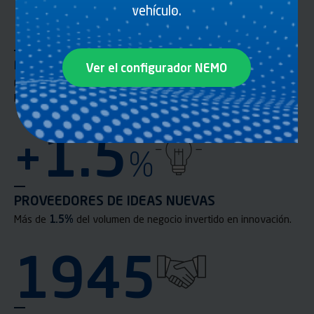
6
vehículo.
FÁBRICAS
Ver el configurador NEMO
En nuestras
6
plantas de producción controlamos la calidad de
lo que fabricamos.
1.5
+
%
PROVEEDORES DE IDEAS NUEVAS
Más de
1.5%
del volumen de negocio invertido en innovación.
1945