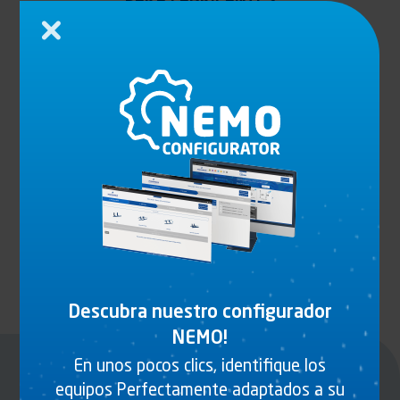
DE VEHÍCULOS
DEFENSA ESPECÍFICA
Cerrar
Sin duda, más que ningún otro sector, el mundo de la Defensa
está sujeto a restricciones reglamentarias y de seguridad que
requieren exigencias extremas. Somos conscientes de las
circunstancias en las que operan estos vehículos, lo que nos
permite ofrecerle productos adecuados.
Contacte con nuestro equipo de ventas
Descubra nuestro configurador
NEMO!
En unos pocos clics, identifique los
equipos Perfectamente adaptados a su