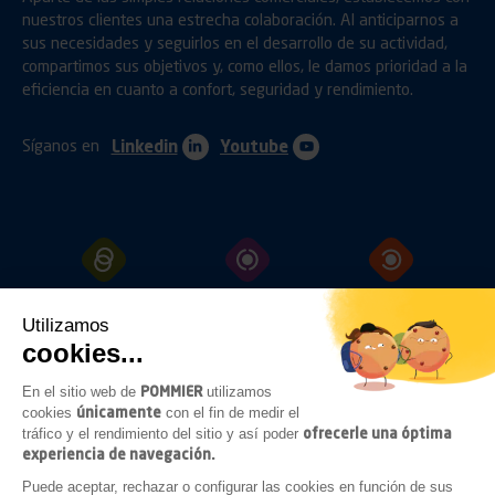
nuestros clientes una estrecha colaboración. Al anticiparnos a
sus necesidades y seguirlos en el desarrollo de su actividad,
compartimos sus objetivos y, como ellos, le damos prioridad a la
eficiencia en cuanto a confort, seguridad y rendimiento.
Síganos en
Linkedin
Youtube
ENGANCHES
PROTECCIÓN
FIJACIÓN
Utilizamos
cookies...
POMMIER
En el sitio web de
utilizamos
CERRAMIENTOS
ILUMINACIÓN
ACCESORIOS
únicamente
cookies
con el fin de medir el
BAJO
CHASIS
ofrecerle una óptima
tráfico y el rendimiento del sitio y así poder
experiencia de navegación.
Puede aceptar, rechazar o configurar las cookies en función de sus