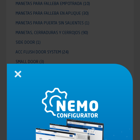
MANETAS PARA FALLEBA EMPOTRADA
(10)
MANETAS PARA FALLEBA EN APLIQUE
(30)
MANETAS PARA PUERTA SIN SALIENTES
(1)
MANETAS, CERRADURAS Y CERROJOS
(90)
SIDE DOOR
(1)
ACC FLUSH DOOR SYSTEM
(24)
SMALL DOOR
(3)
ELEVADORES DE MAMPARA
(36)
Cerrar
ALUMINIUM ROLLER SHUTTER MCD
(11)
CARTOLAS
(12)
TENSORES DE TOLDO
(28)
TRAMPILLAS DE VENTILACION
(4)
Todos nuestros universos