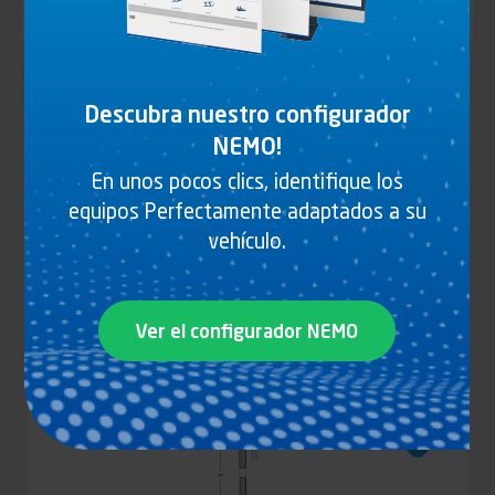
Identifiant (ID)
Tipo
Tipo de vehículo
Descubra nuestro configurador
de
vehículo
NEMO!
Tipo
Tipo de carrocería
de
En unos pocos clics, identifique los
carrocería
equipos Perfectamente adaptados a su
Acabado
vehículo.
Acabado
Appliquer
Ver el configurador NEMO
1 PRODUCTO