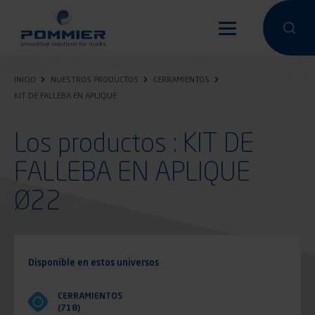
Pasar
al
Hacer una 
Hacer
contenido
principal
INICIO
NUESTROS PRODUCTOS
CERRAMIENTOS
KIT DE FALLEBA EN APLIQUE
Los productos : KIT DE
FALLEBA EN APLIQUE
Ø22
Disponible en estos universos
CERRAMIENTOS
(718)