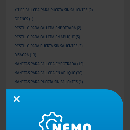
KIT DE FALLEBA PARA PUERTA SIN SALIENTES
(2)
GOZNES
(1)
PESTILLO PARA FALLEBA EMPOTRADA
(2)
PESTILLO PARA FALLEBA EN APLIQUE
(5)
PESTILLO PARA PUERTA SIN SALIENTES
(2)
BISAGRA
(13)
MANETAS PARA FALLEBA EMPOTRADA
(10)
MANETAS PARA FALLEBA EN APLIQUE
(30)
MANETAS PARA PUERTA SIN SALIENTES
(1)
MANETAS, CERRADURAS Y CERROJOS
(90)
SIDE DOOR
(1)
Cerrar
ACC FLUSH DOOR SYSTEM
(24)
SMALL DOOR
(3)
ELEVADORES DE MAMPARA
(36)