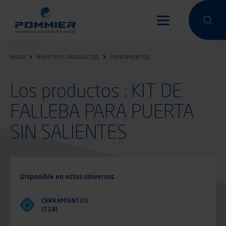
Pasar
al
Hacer una 
Hacer
contenido
principal
INICIO
NUESTROS PRODUCTOS
CERRAMIENTOS
Los productos : KIT DE
FALLEBA PARA PUERTA
SIN SALIENTES
Disponible en estos universos
CERRAMIENTOS
(718)