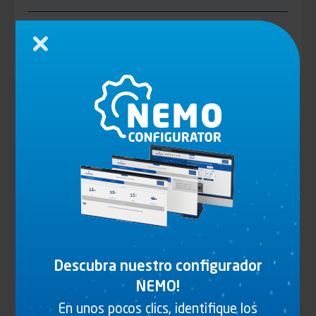
Todos nuestros universos
Cerrar
Identifiant (ID)
Tipo
Tipo de vehículo
de
vehículo
Tipo
Tipo de carrocería
de
carrocería
Acabado
Acabado
Appliquer
Descubra nuestro configurador
2 PRODUCTOS
NEMO!
En unos pocos clics, identifique los