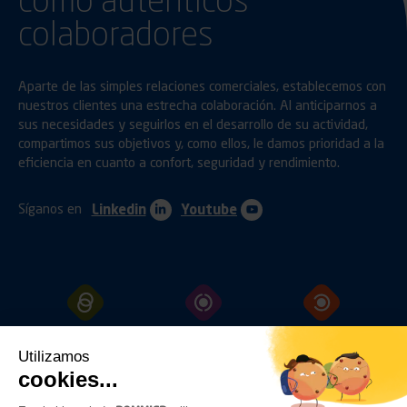
colaboradores
Aparte de las simples relaciones comerciales, establecemos con
nuestros clientes una estrecha colaboración. Al anticiparnos a
sus necesidades y seguirlos en el desarrollo de su actividad,
compartimos sus objetivos y, como ellos, le damos prioridad a la
eficiencia en cuanto a confort, seguridad y rendimiento.
Síganos en
Linkedin
Youtube
ENGANCHES
PROTECCIÓN
FIJACIÓN
Utilizamos
cookies...