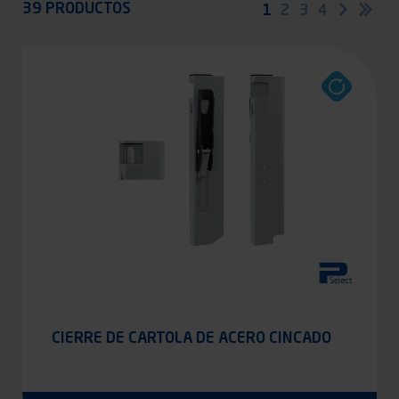
39 PRODUCTOS
Paginación
Página
1
Página
2
Página
3
Página
4
Siguien
Últ
página
pág
actual
CIERRE DE CARTOLA DE ACERO CINCADO