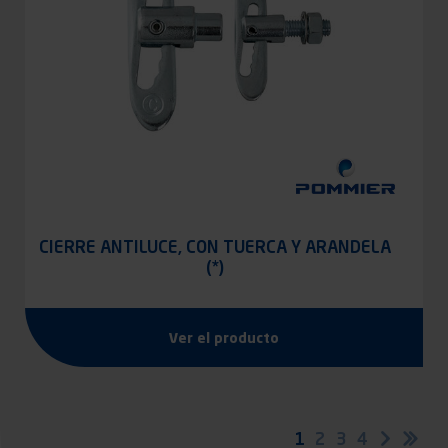
CIERRE ANTILUCE, CON TUERCA Y ARANDELA
(*)
Ver el producto
Paginación
Página
1
Página
2
Página
3
Página
4
Siguien
Últ