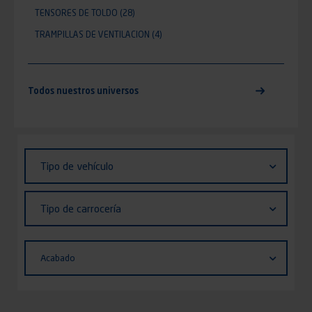
TENSORES DE TOLDO
(28)
TRAMPILLAS DE VENTILACION
(4)
Todos nuestros universos
Identifiant (ID)
Tipo
Tipo de vehículo
de
vehículo
Tipo
Tipo de carrocería
de
carrocería
Acabado
Acabado
Appliquer