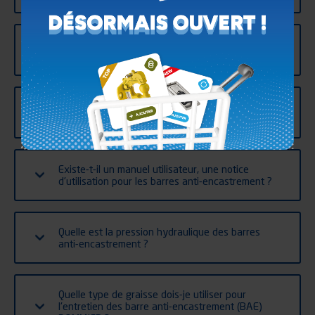
Puis-je recouper les pare-chocs des barres anti-
encastrement ?
Directive machine 2006/42/CE et barres anti-
encastrement 58-03 ?
Existe-t-il un manuel utilisateur, une notice
d’utilisation pour les barres anti-encastrement ?
Quelle est la pression hydraulique des barres
anti-encastrement ?
Quelle type de graisse dois-je utiliser pour
l'entretien des barre anti-encastrement (BAE)