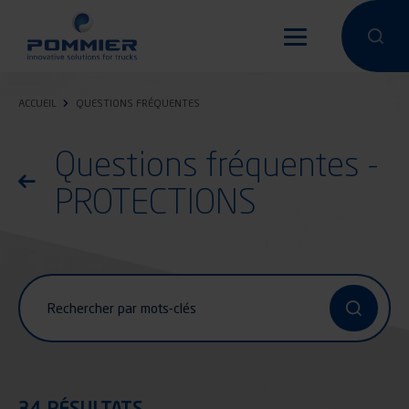
Aller
au
Effectuer 
Effec
contenu
principal
ACCUEIL
QUESTIONS FRÉQUENTES
Questions fréquentes -
Return to the list of frequent questions
PROTECTIONS
Rechercher par mots-clés
34 RÉSULTATS