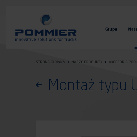
Przejdź
do
treści
Grupa
Nas
FAQ
Kontakt
STRONA GŁÓWNA
NASZE PRODUKTY
AKCESORIA PO
Montaż typu 
Powróć do listy produktów