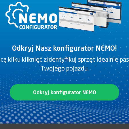
Odkryj Nasz konfigurator NEMO!
Plany
ą kilku kliknięć zidentyfikuj sprzęt idealnie pa
Twojego pojazdu.
PDF
Odkryj konfigurator NEMO