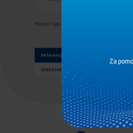
Montaż typu U
Referencja
Za pomoc
3950330ET