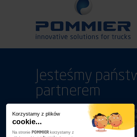
Jesteśmy państ
partnerem
Poza zwykłymi relacjami handlowymi, budujemy
Korzystamy z plików
potrzeby klientów i towarzysząc w prowadzeniu 
cookie...
przede wszystkim na komfort, bezpieczeństwo 
POMMIER
Na stronie
korzystamy z