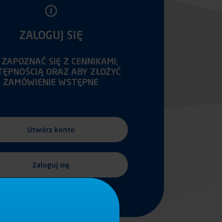
ZALOGUJ SIĘ
 ZAPOZNAĆ SIĘ Z CENNIKAMI,
TĘPNOŚCIĄ ORAZ ABY ZŁOŻYĆ
ZAMÓWIENIE WSTĘPNE
Utwórz konto
Zaloguj się