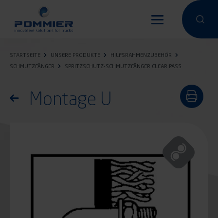
Direkt
zum
Eine Suche
Eine 
Inhalt
STARTSEITE
UNSERE PRODUKTE
HILFSRAHMENZUBEHÖR
SCHMUTZFÄNGER
SPRITZSCHUTZ-SCHMUTZFÄNGER CLEAR PASS
Montage U
Zurück zur Produktliste