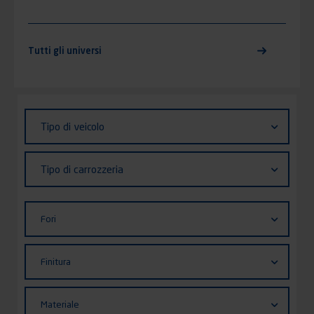
Tutti gli universi
Identifiant (ID)
Tipo
Tipo di veicolo
di
veicolo
Tipo
Tipo di carrozzeria
di
carrozzeria
Fori
Fori
Finitura
Finitura
Materiale
Materiale