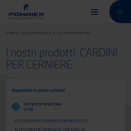
Salta
al
Condurre un
Condu
contenuto
principale
HOME
I NOSTRI PRODOTTI
SISTEMI DI APERTURA
I nostri prodotti: CARDINI
PER CERNIERE
Disponibile in questi universi
SISTEMI DI APERTURA
(718)
ACCESSORI PER CREMONESE DA INCASSO
(7)
ACCESSORI PER CREMONESE CON TUBO
(4)