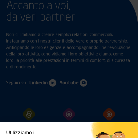
Accanto a voi,
da veri partner
Non ci limitiamo a creare semplici relazioni commerciali,
instauriamo con i nostri clienti delle vere e proprie partnership.
Anticipando le loro esigenze e accompagnandoli nell’evoluzione
della loro attività, condividiamo i loro obiettivi e diamo, come
loro, la priorità alle prestazioni in termini di comfort, di sicurezza
e di rendimento.
Seguici su
Linkedin
Youtube
GANCI
TRAINO
PROTEZIONI
FISSAGGI
Utilizziamo i