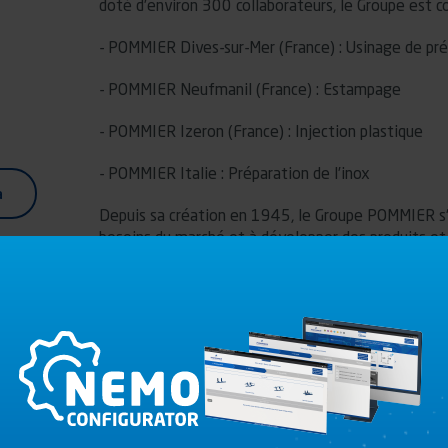
doté d’environ 300 collaborateurs, le Groupe est c
- POMMIER Dives-sur-Mer (France) : Usinage de pré
- POMMIER Neufmanil (France) : Estampage
- POMMIER Izeron (France) : Injection plastique
- POMMIER Italie : Préparation de l’inox
a
Depuis sa création en 1945, le Groupe POMMIER s'es
besoins du marché et à développer des produits et 
A ce jour, plus de 90 brevets ont notamment été dé
d’innovation encouragée par le travail commun des
des sites de production, pour imaginer, aujourd’hui
conçu avec une attention minutieuse aux détails et
garantissant à l’utilisateur, une fiabilité et une p
C’est ainsi qu’avec une présence européenne et des
s'imposer comme un partenaire incontournable pour 