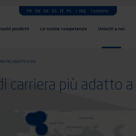
FR
EN
DE
ES
IT
PL
FAQ
Contatto
 nostri prodotti
Le nostre competenze
Unisciti a noi
ERA PIÙ ADATTO A VOI
di carriera più adatto a