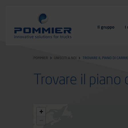
Salta
al
contenuto
principale
Il gruppo
I
FAQ
Contatto
POMMIER
UNISCITI A NOI
TROVARE IL PIANO DI CARRI
Trovare il piano 
+
−