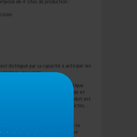
omposé de 4 sites de production :
cision
t distingué par sa capacité à anticiper les
solutions innovants.
posés. C’est le résultat d’une politique
 équipes Marketing, du bureau d’étude et
, les solutions de demain. Chaque produit est
 aux normes de qualité les plus strictes,
erformance exceptionnelles.
 décennies d'expertise, le Groupe a su
ses clients, offrant des solutions sur