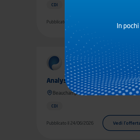
CDI
Pubblicato il 25/06/2026
Vedi l'offert
In pochi
Analyste fonctionnel & ERP - H
Beauchamp
CDI
Pubblicato il 24/06/2026
Vedi l'offert