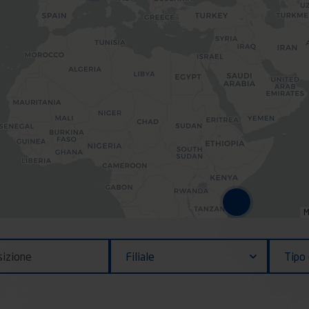
M
Filiale
Contra
Filiale
Tipo 