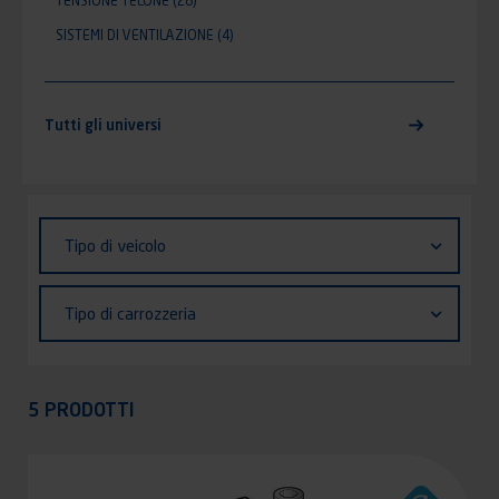
TENSIONE TELONE
(28)
SISTEMI DI VENTILAZIONE
(4)
Tutti gli universi
Identifiant (ID)
Tipo
Tipo di veicolo
di
veicolo
Tipo
Tipo di carrozzeria
di
carrozzeria
Appliquer
5 PRODOTTI