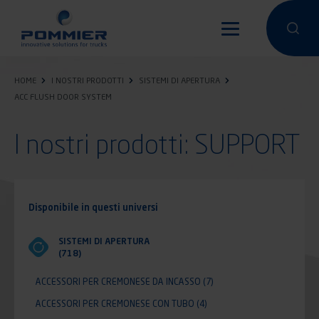
Salta
al
Condurre un
Condu
contenuto
principale
HOME
I NOSTRI PRODOTTI
SISTEMI DI APERTURA
ACC FLUSH DOOR SYSTEM
I nostri prodotti: SUPPORT
Disponibile in questi universi
SISTEMI DI APERTURA
(718)
ACCESSORI PER CREMONESE DA INCASSO
(7)
ACCESSORI PER CREMONESE CON TUBO
(4)