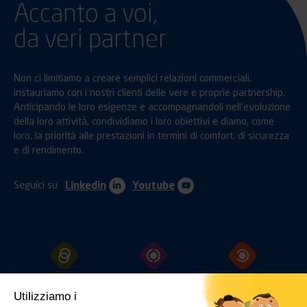
Accanto a voi,
da veri partner
Non ci limitiamo a creare semplici relazioni commerciali,
instauriamo con i nostri clienti delle vere e proprie partnership.
Anticipando le loro esigenze e accompagnandoli nell’evoluzione
della loro attività, condividiamo i loro obiettivi e diamo, come
loro, la priorità alle prestazioni in termini di comfort, di sicurezza
e di rendimento.
Seguici su
Linkedin
Youtube
GANCI
TRAINO
PROTEZIONI
FISSAGGI
Utilizziamo i