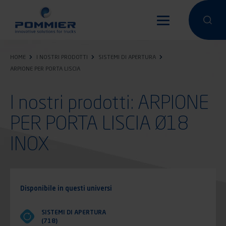
Salta
al
Condurre un
Condu
contenuto
principale
HOME
I NOSTRI PRODOTTI
SISTEMI DI APERTURA
ARPIONE PER PORTA LISCIA
I nostri prodotti: ARPIONE
PER PORTA LISCIA Ø18
INOX
Disponibile in questi universi
SISTEMI DI APERTURA
(718)