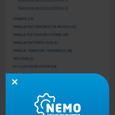
Arpione per porta liscia ø16 inox
(1)
Arpione per porta liscia ø18 inox
(1)
CERNIERE
(13)
MANIGLIA PER CREMONESE DA INCASSO
(10)
MANIGLIE PER CHIUSURE ESTERNE
(30)
MANIGLIA PER PORTA LISCIA
(1)
MANIGLIE, SERRATURE, SERRANDOLE
(90)
SIDE DOOR
(1)
ACC FLUSH DOOR SYSTEM
(24)
SMALL DOOR
(3)
SOLLEVATORI PARETE
(36)
Chiudi
ALUMINIUM ROLLER SHUTTER MCD
(11)
SPONDE
(12)
TENSIONE TELONE
(28)
SISTEMI DI VENTILAZIONE
(4)