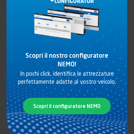
Tutti gli universi
Identifiant (ID)
Tipo
Scopri il nostro configuratore
Tipo di veicolo
di
NEMO!
veicolo
Tipo
In pochi click, identifica le attrezzature
Tipo di carrozzeria
di
perfettamente adatte al vostro veicolo.
carrozzeria
Finitura
Finitura
Scopri il configuratore NEMO
Materiale
Materiale