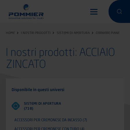
Salta
al
Condurre un
Condu
contenuto
principale
HOME
I NOSTRI PRODOTTI
SISTEMI DI APERTURA
CERNIERE PIANE
I nostri prodotti: ACCIAIO
ZINCATO
Disponibile in questi universi
SISTEMI DI APERTURA
(718)
ACCESSORI PER CREMONESE DA INCASSO
(7)
ACCESSORI PER CREMONESE CON TUBO
(4)