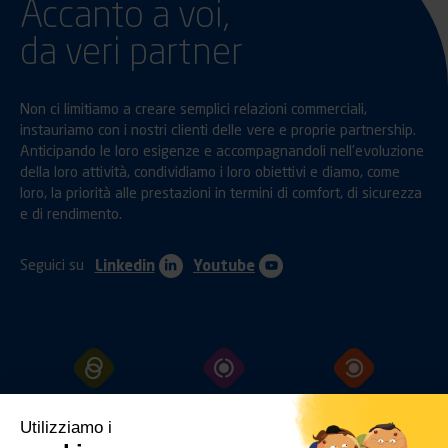
Accanto a voi,
da veri partner
Non ci limitiamo a creare semplici relazioni commerciali,
instauriamo con i nostri clienti delle vere e proprie partnership.
Anticipando le loro esigenze e accompagnandoli nell’evoluzione
della loro attività, condividiamo i loro obiettivi e diamo, come
loro, la priorità alle prestazioni in termini di comfort, di sicurezza
e di rendimento.
Seguici su
Linkedin
Youtube
GANCI
TRAINO
PROTEZIONI
FISSAGGI
Utilizziamo i