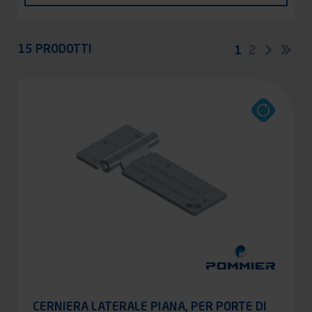
Appliquer
15 PRODOTTI
Paginazione
Pagina
1
Pagina
2
Pagina
Ult
success
pag
attuale
CERNIERA LATERALE PIANA, PER PORTE DI