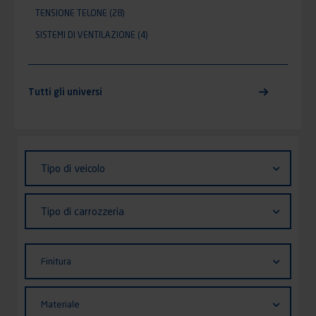
TENSIONE TELONE
(28)
SISTEMI DI VENTILAZIONE
(4)
Tutti gli universi
Identifiant (ID)
Tipo
Tipo di veicolo
di
veicolo
Tipo
Tipo di carrozzeria
di
carrozzeria
Finitura
Finitura
Materiale
Materiale