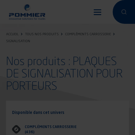
Aller
au
Effectuer 
Effec
contenu
principal
ACCUEIL
TOUS NOS PRODUITS
COMPLÉMENTS CARROSSERIE
SIGNALISATION
Nos produits : PLAQUES
DE SIGNALISATION POUR
PORTEURS
Disponible dans cet univers
COMPLÉMENTS CARROSSERIE
(436)