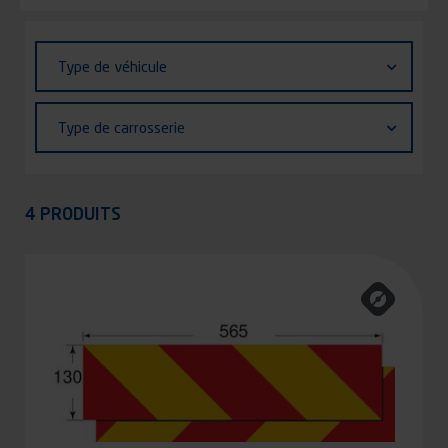
Identifiant (ID)
Type
Type de véhicule
de
véhicule
Type
Type de carrosserie
de
carrosserie
Appliquer
4 PRODUITS