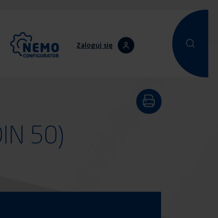
Zaloguj się
Przeprowadz
Przepro
DIN 50)