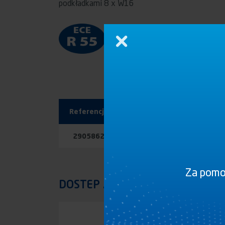
podkładkami 8 x W16
Zamknij
Referencja
Plany
Dokumenty
2905862
PDF
STP
WYBIERZ
Za pomoc
DOSTEP ZASTRZEZONY