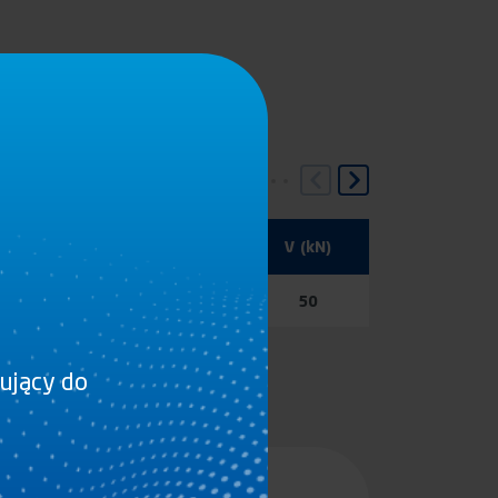
Dc (kN)
S (kg)
V (kN)
120
1000
50
sujący do