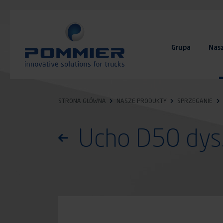
Przejdź
do
treści
Grupa
Nas
FAQ
Kontakt
STRONA GŁÓWNA
NASZE PRODUKTY
SPRZEGANIE
Ucho D50 dysz
Powróć do listy produktów