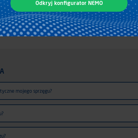
Odkryj konfigurator NEMO
Spare parts
Catalogue
IA
styczne mojego sprzęgu?
u?
gu?