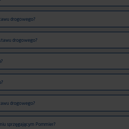
estawu drogowego?
zestawu drogowego?
u?
u?
estawu drogowego?
eniu sprzęgającym Pommier?