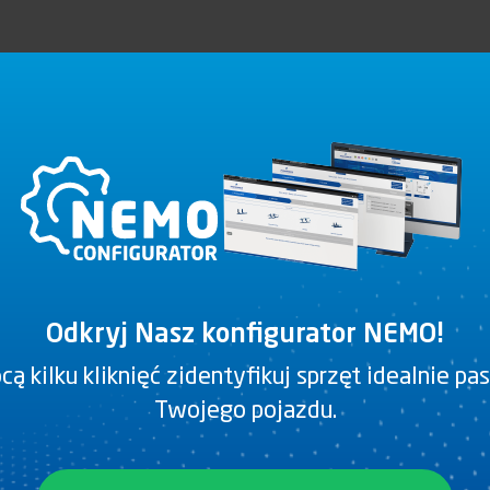
D (kN)
11
190
76
38
Odkryj Nasz konfigurator NEMO!
ą kilku kliknięć zidentyfikuj sprzęt idealnie pa
Twojego pojazdu.