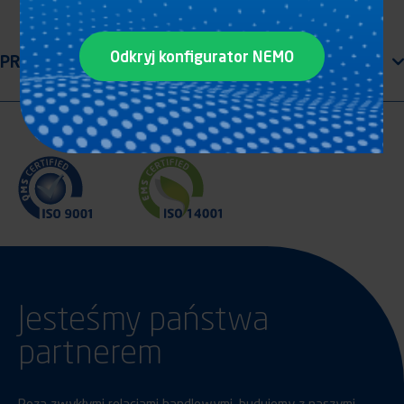
Odkryj konfigurator NEMO
Jesteśmy państwa
partnerem
Poza zwykłymi relacjami handlowymi, budujemy z naszymi