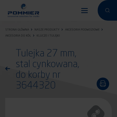
Przejdź
do
Przeprowa
Przep
treści
STRONA GŁÓWNA
NASZE PRODUKTY
AKCESORIA PODWOZIOWE
AKCESORIA DO KÓŁ
KLUCZE I TULEJKI
Tulejka 27 mm,
stal cynkowana,
Powróć do listy produktów
do korby nr
3644320