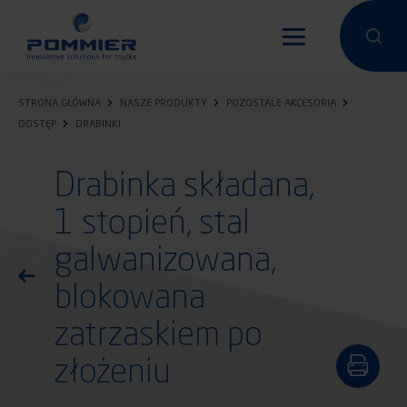
Przejdź
do
Przeprowa
Przep
treści
STRONA GŁÓWNA
NASZE PRODUKTY
POZOSTALE AKCESORIA
DOSTĘP
DRABINKI
Drabinka składana,
1 stopień, stal
galwanizowana,
Powróć do listy produktów
blokowana
zatrzaskiem po
złożeniu