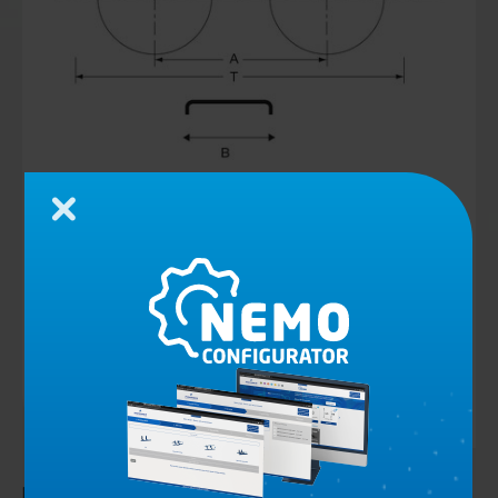
Zamknij
Błotniki tandem z polietylenu czarne