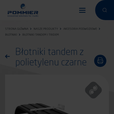
Przejdź
do
Przeprowa
Przep
treści
STRONA GŁÓWNA
NASZE PRODUKTY
AKCESORIA PODWOZIOWE
BŁOTNIKI
BŁOTNIKI TANDEM I TRIDEM
Błotniki tandem z
Powróć do listy produktów
polietylenu czarne