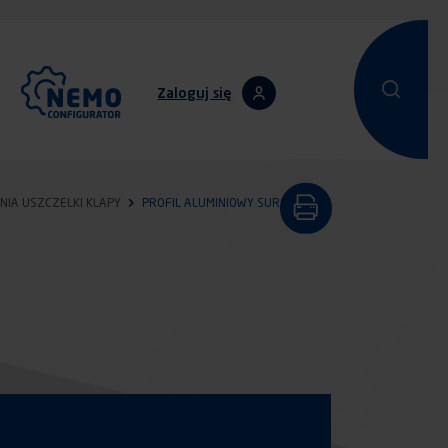
Zaloguj się
Przeprowadz
Przepro
NIA USZCZELKI KLAPY
PROFIL ALUMINIOWY SUROWY