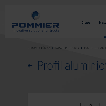
Przejdź
do
treści
Grupa
Nas
FAQ
Kontakt
STRONA GŁÓWNA
NASZE PRODUKTY
POZOSTALE AKC
Profil alumin
Powróć do listy produktów