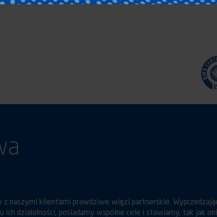
wa
 z naszymi klientami prawdziwe więzi partnerskie. Wyprzedzają
ich działalności, posiadamy wspólne cele i stawiamy, tak jak oni