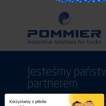
Jesteśmy państ
partnerem
Poza zwykłymi relacjami handlowymi, budujemy
Korzystamy z plików
potrzeby klientów i towarzysząc w prowadzeniu 