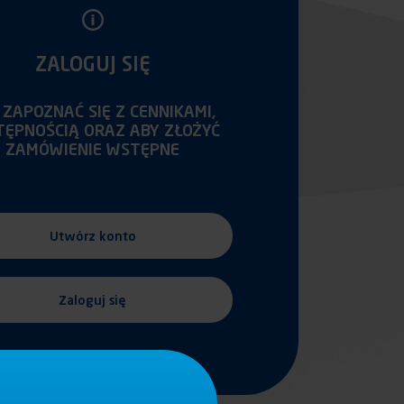
ZALOGUJ SIĘ
 ZAPOZNAĆ SIĘ Z CENNIKAMI,
TĘPNOŚCIĄ ORAZ ABY ZŁOŻYĆ
ZAMÓWIENIE WSTĘPNE
Utwórz konto
Zaloguj się