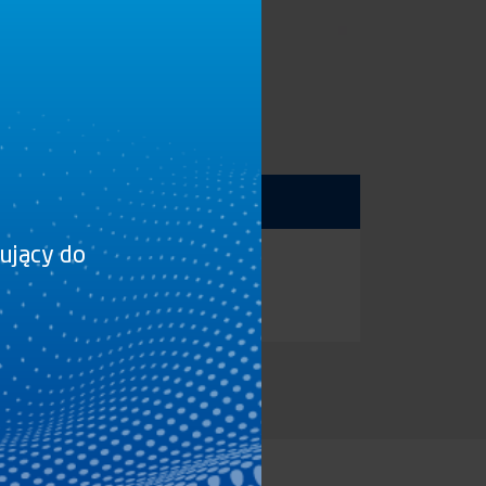
Dla
sujący do
1232560
1203173
1203174
1232554