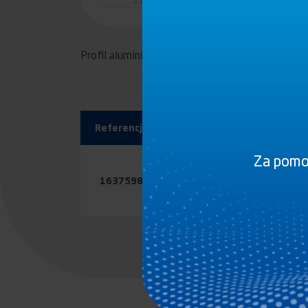
Profil aluminiowy surowy
Referencja
Plany
Za pomoc
1637598
PDF
STP