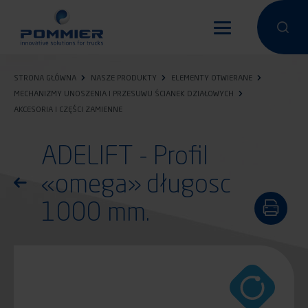
Przejdź
do
Przeprowa
Przep
treści
STRONA GŁÓWNA
NASZE PRODUKTY
ELEMENTY OTWIERANE
MECHANIZMY UNOSZENIA I PRZESUWU ŚCIANEK DZIAŁOWYCH
AKCESORIA I CZĘŚCI ZAMIENNE
ADELIFT - Profil
«omega» długosc
Powróć do listy produktów
1000 mm.