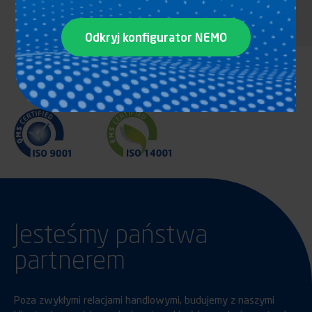
Odkryj konfigurator NEMO
Jesteśmy państwa
partnerem
Poza zwykłymi relacjami handlowymi, budujemy z naszymi