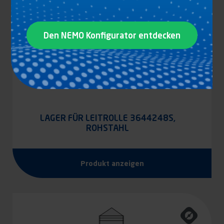
Den NEMO Konfigurator entdecken
LAGER FÜR LEITROLLE 3644248S,
ROHSTAHL
Produkt anzeigen