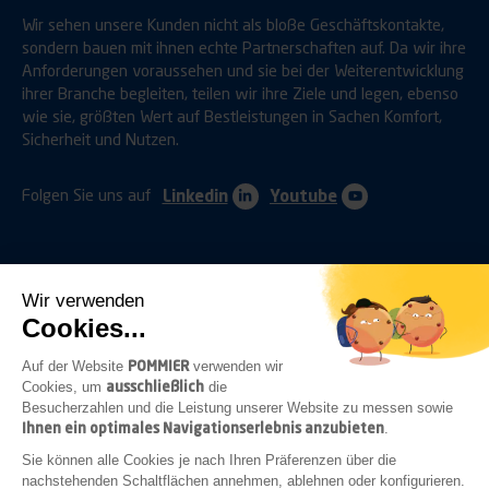
Wir sehen unsere Kunden nicht als bloße Geschäftskontakte,
sondern bauen mit ihnen echte Partnerschaften auf. Da wir ihre
Anforderungen voraussehen und sie bei der Weiterentwicklung
ihrer Branche begleiten, teilen wir ihre Ziele und legen, ebenso
wie sie, größten Wert auf Bestleistungen in Sachen Komfort,
Sicherheit und Nutzen.
Folgen Sie uns auf
Linkedin
Youtube
Wir verwenden
Cookies...
ANHÄNGERKUPPLUNGEN
SCHUTZVORRICHTUNGEN
POMMIER
Auf der Website
verwenden wir
ausschließlich
Cookies, um
die
Besucherzahlen und die Leistung unserer Website zu messen sowie
Ihnen ein optimales Navigationserlebnis anzubieten
.
BEFESTIGUNGEN
VERSCHLÜSSE
BELEUCHTUNG
Sie können alle Cookies je nach Ihren Präferenzen über die
nachstehenden Schaltflächen annehmen, ablehnen oder konfigurieren.