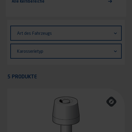
Alle Kernbereiche
Identifiant (ID)
Art
Art des Fahrzeugs
des
Fahrzeugs
Karosserietyp
Karosserietyp
Appliquer
5 PRODUKTE