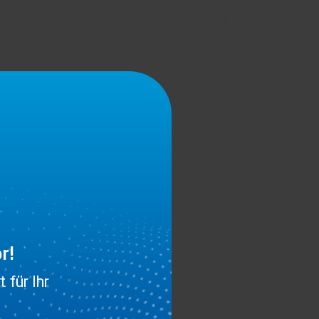
r!
 für Ihr