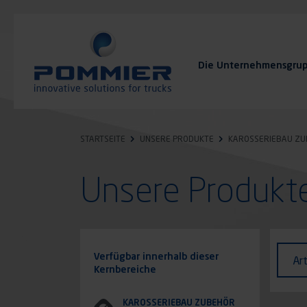
Direkt
zum
Inhalt
Die Unternehmensgru
FAQ
Kontakt
STARTSEITE
UNSERE PRODUKTE
KAROSSERIEBAU Z
Unsere Produk
Identi
Art
Verfügbar innerhalb dieser
Ar
des
Kernbereiche
Fahr
KAROSSERIEBAU ZUBEHÖR