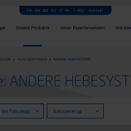
FR
EN
DE
ES
IT
PL
FAQ
Kontakt
ppe
Unsere Produkte
Unser Expertenwissen
Uns err
UBEHÖR
HILFE BEIM HEBEN
ANDERE HEBESYSTEME
te: ANDERE HEBESYS
fiant (ID)
Karosserietyp
t des Fahrzeugs
Karosserietyp
zeugs