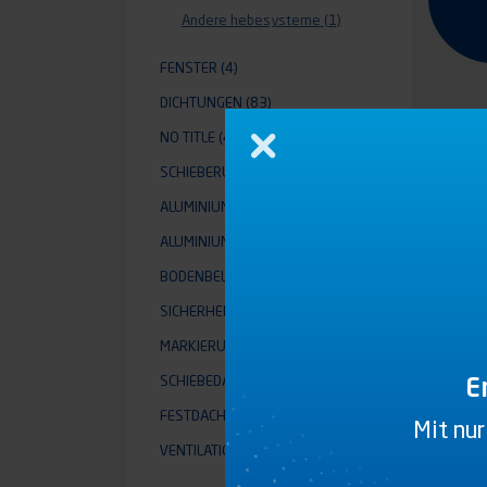
Andere hebesysteme
(1)
FENSTER
(4)
DICHTUNGEN
(83)
NO TITLE
(4)
Schließen
SCHIEBERUNGEN
(13)
ALUMINIUMPROFILE AUSSEN
(58)
ALUMINIUMPROFILE INNEN
(19)
BODENBELÄGE
(2)
SICHERHEIT
(13)
MARKIERUNG
(36)
E
SCHIEBEDACH OPEN
(35)
FESTDACH OPEN
(2)
Mit nur
VENTILATION
(18)