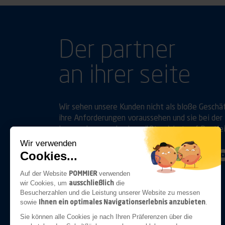
Der partner
an ihrer seite
Wir sehen unsere Kunden nicht als bloße Geschä
ihre Anforderungen voraussehen und sie bei der 
legen, ebenso wie sie, größten Wert auf Bestle
Wir verwenden
Cookies...
Folgen Sie uns auf
Linkedin
Youtube
POMMIER
Auf der Website
verwenden
ausschließlich
wir Cookies, um
die
Besucherzahlen und die Leistung unserer Website zu messen
Ihnen ein optimales Navigationserlebnis anzubieten
sowie
.
ANHÄNGERKUPPLUNGEN
Sie können alle Cookies je nach Ihren Präferenzen über die