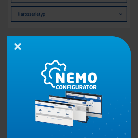
Fahrzeugs
Karosserietyp
Karosserietyp
Appliquer
2 PRODUKTE
Schließen