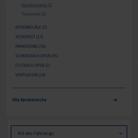
Vorzeltschiene
(2)
Türpaneele
(1)
BODENBELÄGE
(2)
SICHERHEIT
(13)
MARKIERUNG
(36)
SCHIEBEDACH OPEN
(35)
FESTDACH OPEN
(2)
VENTILATION
(18)
Alle Kernbereiche
Identifiant (ID)
Art
Art des Fahrzeugs
des