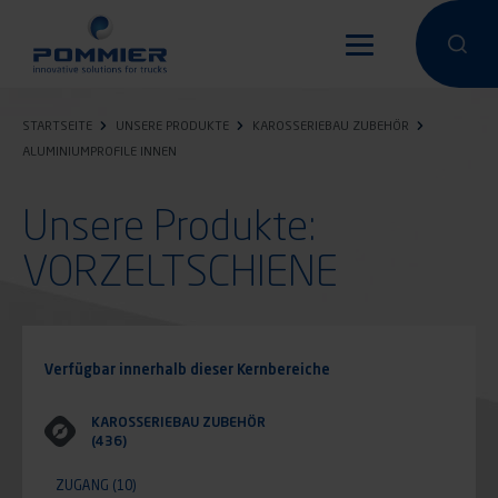
Direkt
zum
Eine Suche
Eine 
Inhalt
STARTSEITE
UNSERE PRODUKTE
KAROSSERIEBAU ZUBEHÖR
ALUMINIUMPROFILE INNEN
Unsere Produkte:
VORZELTSCHIENE
Verfügbar innerhalb dieser Kernbereiche
KAROSSERIEBAU ZUBEHÖR
(436)
ZUGANG
(10)