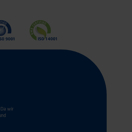
 Da wir
und