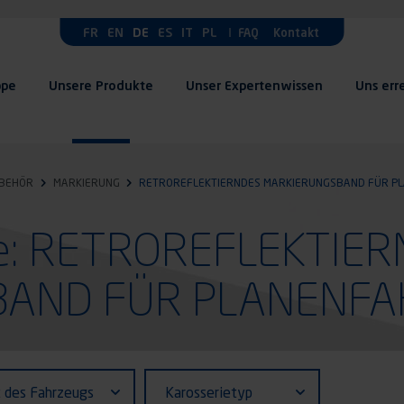
FR
EN
DE
ES
IT
PL
FAQ
Kontakt
ppe
Unsere Produkte
Unser Expertenwissen
Uns err
UBEHÖR
MARKIERUNG
RETROREFLEKTIERNDES MARKIERUNGSBAND FÜR P
te: RETROREFLEKTIE
BAND FÜR PLANENF
fiant (ID)
Karosserietyp
t des Fahrzeugs
Karosserietyp