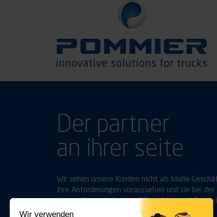
Der partner
an ihrer seite
Wir sehen unsere Kunden nicht als bloße Geschä
ihre Anforderungen voraussehen und sie bei der 
legen, ebenso wie sie, größten Wert auf Bestle
Wir verwenden