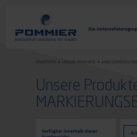
Direkt
zum
Inhalt
Die Unternehmensgru
FAQ
Kontakt
STARTSEITE
UNSERE PRODUKTE
KAROSSERIEBAU Z
Unsere Produk
MARKIERUNGS
Identi
Art
Verfügbar innerhalb dieser
Ar
des
Kernbereiche