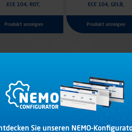
ECE 104, ROT,
ECE 104, GELB,
SELBSTKLEBEND
SELBSTKLEBEND
Produkt anzeigen
Produkt anzeigen
ntdecken Sie unseren NEMO-Konfigurato