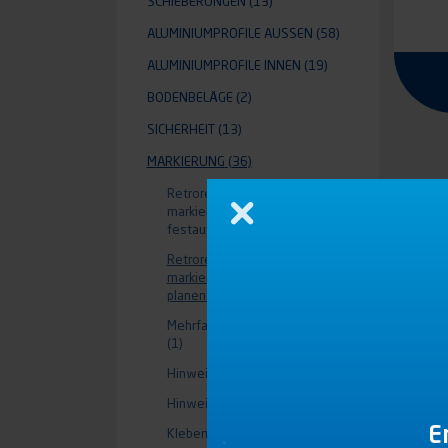
SCHIEBERUNGEN
(13)
ALUMINIUMPROFILE AUSSEN
(58)
ALUMINIUMPROFILE INNEN
(19)
BODENBELÄGE
(2)
SICHERHEIT
(13)
MARKIERUNG
(36)
Retroreflektierndes
markierungsband für
Schließen
festaufbauten
(6)
Retroreflektierndes
markierungsband für
planenfahrzeuge
(2)
Mehrfarbige markierungsbänder
(1)
Hinweisschilder für lkw
(4)
Hinweisschilder für anhänger
(4)
E
Klebemarkierungen
(7)