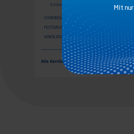
Schilder symbole
(12)
Mit nur
SCHIEBEDACH OPEN
(35)
FESTDACH OPEN
(2)
VENTILATION
(18)
Alle Kernbereiche